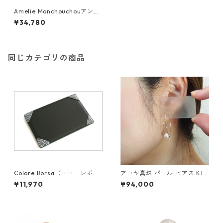
Amelie Monchouchouアンテ
ィーク調バースデイピアス 7月
¥34,780
ルビー ダイヤモンド ジュエリ
ー アクセサリー レディース
同じカテゴリの商品
Colore Borsa（コローレボル
アコヤ真珠 パール ピアス K18
サ） メモパッド ブラック MG
イエローゴールド ジプシー フ
¥11,970
¥94,000
-008
ック ピアス 7mm 7ミリ珠 あ
こや 本真珠 真珠 ジュエリー
アクセサリー レディース