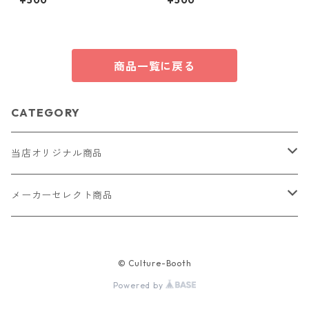
¥500
¥500
商品一覧に戻る
CATEGORY
当店オリジナル商品
レザー（革）
メーカーセレクト商品
ロングウォレット
ストラップ
財布・キーケース・カードケース
© Culture-Booth
ショートウォレット
キーホルダー・チャーム
コインケース
ドール
アクセサリー
Powered by