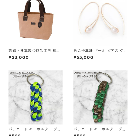
高級・日本製◇良品工房 柿渋
あこや真珠 パール ピアス K10
染トートバッグ◇ハンドバッ
イエローゴールド ジプシー フ
¥23,000
¥55,000
グ 大人ナチュラル 日本製【約
ック ピアス 7mm 7ミリ珠 ア
300g・約260×120×220m
コヤ 本真珠 真珠 ジュエリー
m】 tp-ds-2655914
アクセサリー レディース
パラコード キーホルダー ブル
パラコード キーホルダー グリ
ー グリーン 編み込み s33
ーン ブラウン 編み込み s24