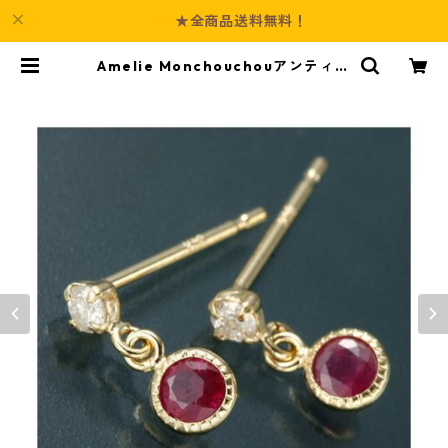
★全商品送料無料！
Amelie Monchouchouアンティー
ク調バースデイピアス 7月ルビー ダ
イヤモンド ジュエリー アクセサリ
ー レディース | Culture-Booth