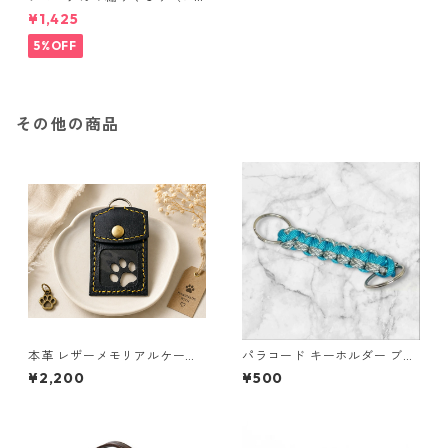
ーマル）
¥1,425
5%OFF
その他の商品
本革 レザーメモリアルケース
パラコード キーホルダー ブル
黒 クリア窓 肉球 ペット遺毛ケ
ー グレー ホワイト 編み込み s
¥2,200
¥500
ース ハンドメイド
36 アウトドア