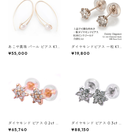
あこや真珠 パール ピアス K10
ダイヤモンドピアス 一粒 K18
イエローゴールド ジプシー フ
ピンクゴールド 合計0.1ct ス
¥55,000
¥19,800
ック ピアス 7mm 7ミリ珠 ア
タッドピアス おしゃれ シンプ
コヤ 本真珠 真珠 ジュエリー
ル スタッド ジュエリー アクセ
アクセサリー レディース
サリー レディース
ダイヤモンド ピアス 0.2ct K1
ダイヤモンド ピアス 0.3ct K1
8 イエローゴールド 0.2カラッ
8 ホワイトゴールド 0.3カラッ
¥65,740
¥88,150
ト 花 フラワーモチーフ ピアス
ト 花 フラワーモチーフ ピアス