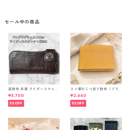
鑑別カード付き ジュエリー ア
鑑別カード付き ジュエリー ア
クセサリー レディース
クセサリー レディース
セール中の商品
長財布 本革 ライダースウォレ
ヌメ革の二つ折り財布（ブラ
ット 国産 ヌメ革 ブラウン バ
ウン系）
¥5,700
¥2,660
ングラデシュ l175 レザー 革財
布 ハンドメイド 経年変化
5%OFF
5%OFF