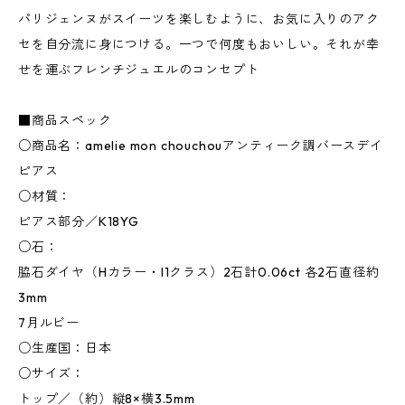
パリジェンヌがスイーツを楽しむように、お気に入りのアク
セを自分流に身につける。一つで何度もおいしい。それが幸
せを運ぶフレンチジュエルのコンセプト
■商品スペック
○商品名：amelie mon chouchouアンティーク調バースデイ
ピアス
○材質：
ピアス部分／K18YG
○石：
脇石ダイヤ（Hカラー・I1クラス）2石計0.06ct 各2石直径約
3mm
7月ルビー
○生産国：日本
○サイズ：
トップ／（約）縦8×横3.5mm