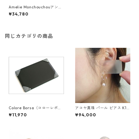
Amelie Monchouchouアンテ
ィーク調バースデイピアス 9月
¥34,780
サファイア ダイヤモンド ジュ
エリー アクセサリー レディー
ス
同じカテゴリの商品
Colore Borsa（コローレボル
アコヤ真珠 パール ピアス K18
サ） メモパッド ブラック MG
イエローゴールド ジプシー フ
¥11,970
¥94,000
-008
ック ピアス 7mm 7ミリ珠 あ
こや 本真珠 真珠 ジュエリー
アクセサリー レディース