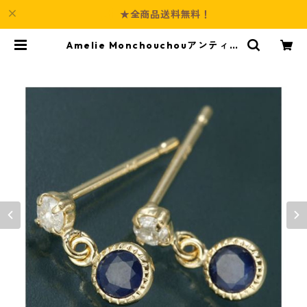
★全商品送料無料！
Amelie Monchouchouアンティー
ク調バースデイピアス 9月サファイ
ア ダイヤモンド ジュエリー アクセ
サリー レディース | Culture-Boot
h