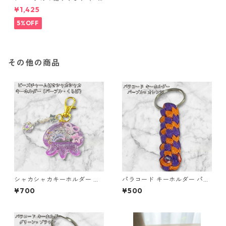
ーマル）
¥1,425
5%OFF
その他の商品
シャカシャカキーホルダー く
パラコード キーホルダー パー
らげ レジン キーホルダー パー
プル オレンジ 編み込み s19
¥700
¥500
プル ビーズ チャーム付き かわ
いい ハンドメイド シェイカー
星 月 花 バッグチャーム キッ
ズ レディース プレゼント 雑貨
ゆめかわ ギフト