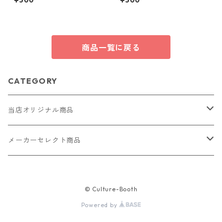
¥500
¥500
メイド 国産 本革 ヌメ革
商品一覧に戻る
CATEGORY
当店オリジナル商品
レザー（革）
メーカーセレクト商品
ロングウォレット
ストラップ
財布・キーケース・カードケース
© Culture-Booth
ショートウォレット
キーホルダー・チャーム
コインケース
ドール
アクセサリー
Powered by