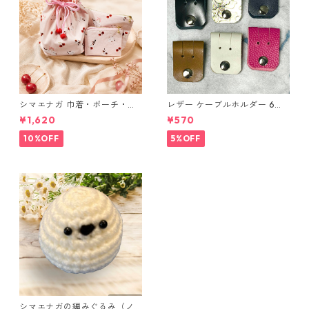
シマエナガ 巾着・ポーチ・ミ
レザー ケーブルホルダー 6個
ニポーチ(カード収納にも) ３
セット
¥1,620
¥570
点セット さくらんぼ柄×淡いピ
ンク
10%OFF
5%OFF
シマエナガの編みぐるみ（ノ