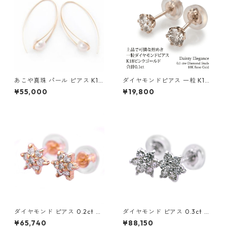
あこや真珠 パール ピアス K10
ダイヤモンドピアス 一粒 K18
イエローゴールド ジプシー フ
ピンクゴールド 合計0.1ct ス
¥55,000
¥19,800
ック ピアス 7mm 7ミリ珠 ア
タッドピアス おしゃれ シンプ
コヤ 本真珠 真珠 ジュエリー
ル スタッド ジュエリー アクセ
アクセサリー レディース
サリー レディース
ダイヤモンド ピアス 0.2ct K1
ダイヤモンド ピアス 0.3ct K1
8 イエローゴールド 0.2カラッ
8 ホワイトゴールド 0.3カラッ
¥65,740
¥88,150
ト 花 フラワーモチーフ ピアス
ト 花 フラワーモチーフ ピアス