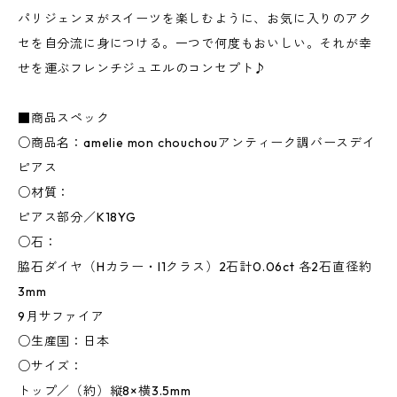
パリジェンヌがスイーツを楽しむように、お気に入りのアク
セを自分流に身につける。一つで何度もおいしい。それが幸
せを運ぶフレンチジュエルのコンセプト♪
■商品スペック
○商品名：amelie mon chouchouアンティーク調バースデイ
ピアス
○材質：
ピアス部分／K18YG
○石：
脇石ダイヤ（Hカラー・I1クラス）2石計0.06ct 各2石直径約
3mm
9月サファイア
○生産国：日本
○サイズ：
トップ／（約）縦8×横3.5mm