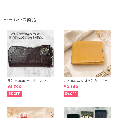
鑑別カード付き ジュエリー ア
鑑別カード付き ジュエリー ア
クセサリー レディース
クセサリー レディース
セール中の商品
長財布 本革 ライダースウォレ
ヌメ革の二つ折り財布（ブラ
ット 国産 ヌメ革 ブラウン バ
ウン系）
¥5,700
¥2,660
ングラデシュ l175 レザー 革財
布 ハンドメイド 経年変化
5%OFF
5%OFF