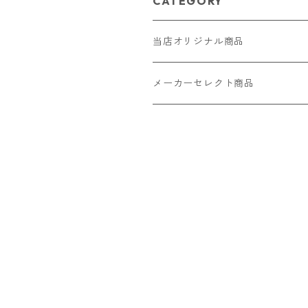
CATEGORY
当店オリジナル商品
レザー（革）
メーカーセレクト商品
ロングウォレット
ストラップ
財布・キーケース・カードケース
ショートウォレット
キーホルダー・チャーム
コインケース
ドール
アクセサリー
ハーフウォレット
バッグ
ドール服 22cm用
ピアス
ニット・布製品
腕時計
名刺入れ
カードケース・名刺入れ
ドール服 27cm用
ネックレス・ペンダント
トートバッグ
メンズ
パラコード
バッグ
お守りケース Lサイズ
長財布
ドール服 22cm・27cm
リング・指輪
雑貨
レディース
キーホルダー
クラフトバンド
ペット