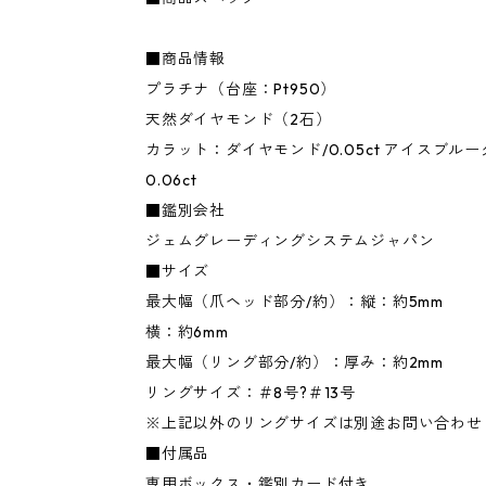
■商品情報
プラチナ（台座：Pt950）
天然ダイヤモンド（2石）
カラット：ダイヤモンド/0.05ct アイスブルーダ
0.06ct
■鑑別会社
ジェムグレーディングシステムジャパン
■サイズ
最大幅（爪ヘッド部分/約）：縦：約5mm
横：約6mm
最大幅（リング部分/約）：厚み：約2mm
リングサイズ：＃8号?＃13号
※上記以外のリングサイズは別途お問い合わせ
■付属品
専用ボックス・鑑別カード付き