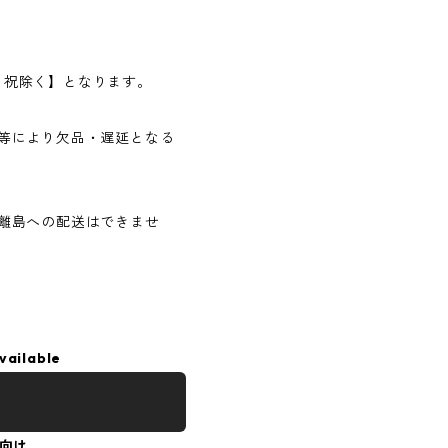
日・祝除く】となります。
等により欠品・遅延となる
離島への配送はできませ
vailable
向け