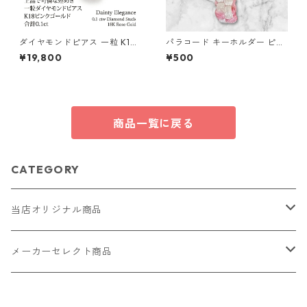
ダイヤモンドピアス 一粒 K18
パラコード キーホルダー ピン
ピンクゴールド 合計0.1ct ス
ク ホワイト 編み込み s27
¥19,800
¥500
タッドピアス おしゃれ シンプ
ル スタッド ジュエリー アクセ
サリー レディース
商品一覧に戻る
CATEGORY
当店オリジナル商品
レザー（革）
メーカーセレクト商品
ロングウォレット
ストラップ
財布・キーケース・カードケース