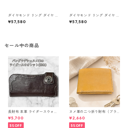
ダイヤモンド リング ダイヤ ア
ダイヤモンド リング ダイヤ ア
イスブルーダイヤ 合計0.06ct
イスブルーダイヤ 合計0.06ct
¥57,580
¥57,580
10.5号 プラチナ Pt950 ハート
11号 プラチナ Pt950 ハートモ
モチーフ 指輪 ダイヤリング 鑑
チーフ 指輪 ダイヤリング 鑑別
別カード付き ジュエリー アク
カード付き ジュエリー アクセ
セサリー レディース
サリー レディース
セール中の商品
長財布 本革 ライダースウォレ
ヌメ革の二つ折り財布（ブラ
ット 国産 ヌメ革 ブラウン バ
ウン系）
¥5,700
¥2,660
ングラデシュ l175 レザー 革財
布 ハンドメイド 経年変化
5%OFF
5%OFF