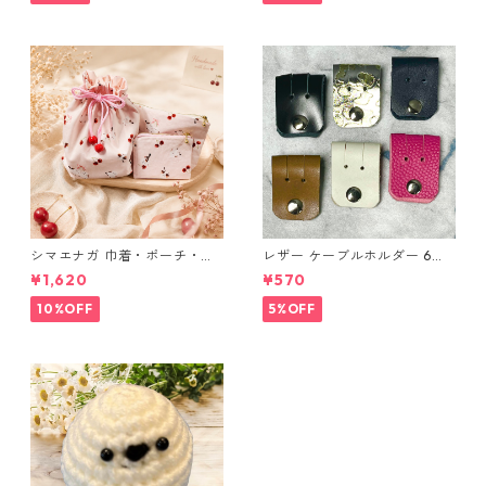
シマエナガ 巾着・ポーチ・ミ
レザー ケーブルホルダー 6個
ニポーチ(カード収納にも) ３
セット
¥1,620
¥570
点セット さくらんぼ柄×淡いピ
ンク
10%OFF
5%OFF