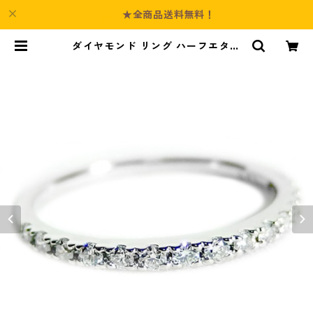
★全商品送料無料！
ダイヤモンド リング ハーフエタニ
ティ 0.2ct 8号 プラチナ Pt900 0.
2カラット エタニティリング 指輪
鑑別カード付き ジュエリー アクセ
サリー レディース | Culture-Boot
h