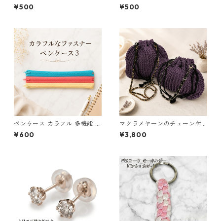
ーホルダー ピンク×ライトグリ
プル オレンジ 編み込み s19
¥500
¥500
ーン ハンドメイド 国産 本革
ヌメ革
ペンケース カラフル 多機能 筆
マクラメヤーンのチェーン付
箱 ファスナー6本 s11
ポーチ大小セット(紫) 巾着 布
¥600
¥3,800
小物 ハンドメイド 国産 本革
ヌメ革