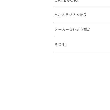
CATEGORY
当店オリジナル商品
レザー（革）
メーカーセレクト商品
ロングウォレット
ストラップ
財布・キーケース・カードケース
その他
ショートウォレット
キーホルダー・チャーム
コインケース
ドール
アクセサリー
ハーフウォレット
バッグ
ドール服 22cm用
ピアス
ニット・布製品
腕時計
名刺入れ
カードケース・名刺入れ
ドール服 27cm用
ネックレス・ペンダント
トートバッグ
メンズ
パラコード
バッグ
お守りケース Lサイズ
長財布
ドール服 22cm・27cm
リング・指輪
雑貨
レディース
キーホルダー
クラフトバンド
ペット