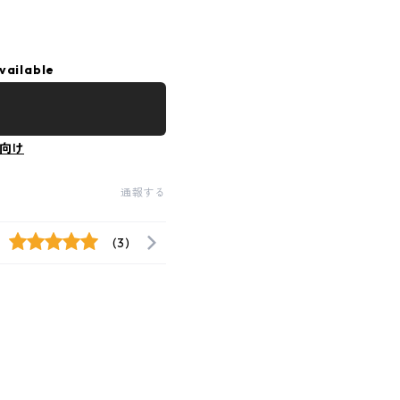
vailable
向け
通報する
(3)