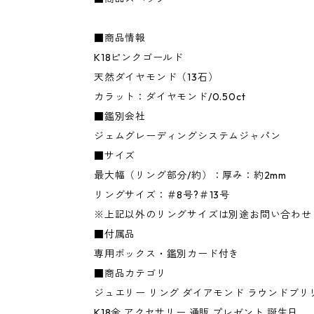
■商品情報
K18ピンクゴールド
天然ダイヤモンド（13石）
カラット：ダイヤモンド/0.50ct
■鑑別会社
ジェムグレーディングシステムジャパン
■サイズ
最大幅（リング部分/約）：厚み：約2mm
リングサイズ：＃8号?＃13号
※上記以外のリングサイズは別途お問い合わせ
■付属品
専用ボックス・鑑別カード付き
■商品カテゴリ
ジュエリー リング ダイアモンド ラウンドブリ
K18金 アクセサリー 通販 プレゼント 誕生日