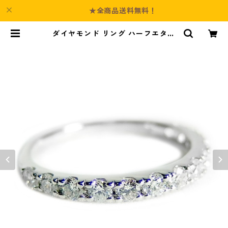
★全商品送料無料！
ダイヤモンド リング ハーフエタニ
ティ 0.5ct 10号 プラチナ Pt900
0.5カラット エタニティリング 指輪
鑑別カード付き ジュエリー アクセ
サリー レディース | Culture-Boot
h