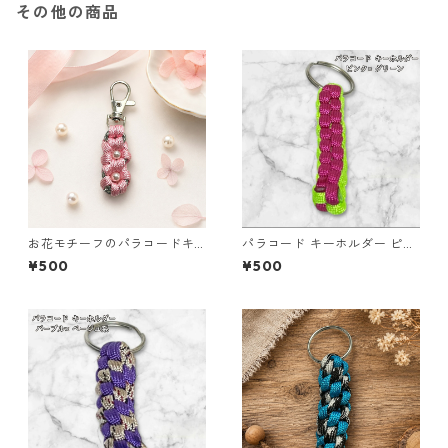
その他の商品
お花モチーフのパラコードキ
パラコード キーホルダー ピン
ーホルダー ピンク×グレー ハ
ク グリーン 編み込み s30
¥500
¥500
ンドメイド 国産 本革 ヌメ革