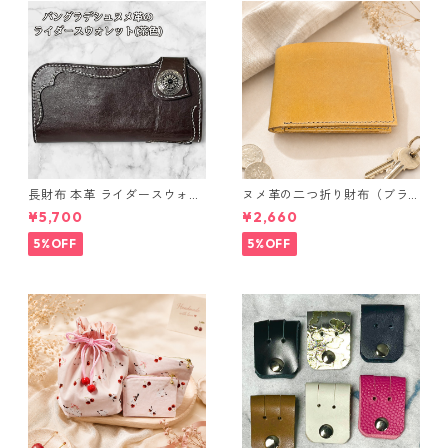
長財布 本革 ライダースウォレ
ヌメ革の二つ折り財布（ブラ
ット 国産 ヌメ革 ブラウン バ
ウン系）
¥5,700
¥2,660
ングラデシュ l175 レザー 革財
布 ハンドメイド 経年変化
5%OFF
5%OFF