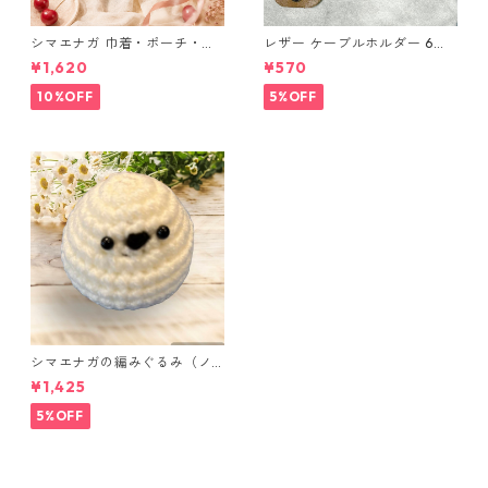
シマエナガ 巾着・ポーチ・ミ
レザー ケーブルホルダー 6個
ニポーチ(カード収納にも) ３
セット
¥1,620
¥570
点セット さくらんぼ柄×淡いピ
ンク
10%OFF
5%OFF
シマエナガの編みぐるみ（ノ
ーマル）
¥1,425
5%OFF