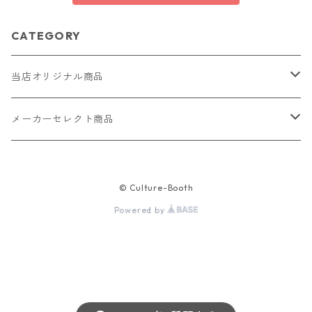
CATEGORY
当店オリジナル商品
レザー（革）
メーカーセレクト商品
ロングウォレット
ストラップ
財布・キーケース・カードケース
© Culture-Booth
ショートウォレット
キーホルダー・チャーム
コインケース
ドール
アクセサリー
Powered by
ハーフウォレット
バッグ
ドール服 22cm用
ピアス
ニット・布製品
腕時計
名刺入れ
カードケース・名刺入れ
ドール服 27cm用
ネックレス・ペンダント
トートバッグ
メンズ
パラコード
バッグ