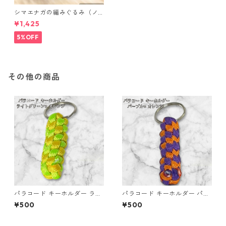
シマエナガの編みぐるみ（ノ
ーマル）
¥1,425
5%OFF
その他の商品
パラコード キーホルダー ライ
パラコード キーホルダー パー
トグリーン イエロー 編み込み
プル オレンジ 編み込み s19
¥500
¥500
s26