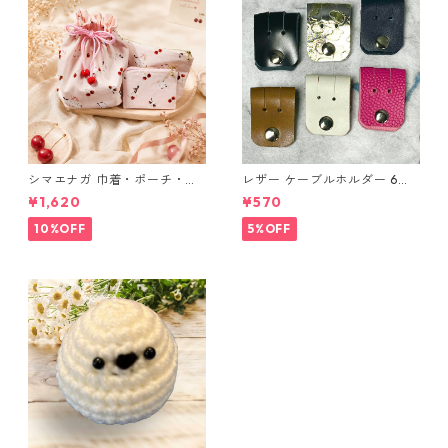
シマエナガ 巾着・ポーチ・ミ
レザー ケーブルホルダー 6個
ニポーチ(カード収納にも) ３
セット
¥1,620
¥570
点セット さくらんぼ柄×淡いピ
ンク
10%OFF
5%OFF