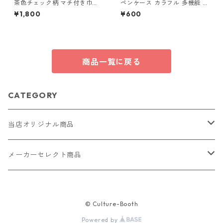
茶色チェック柄 マチ付き巾
ペンケース カラフル 多機能 筆
着・巾着・ミニポーチ 3点セッ
箱 ファスナー6本 s11
¥1,800
¥600
ト O66 巾着袋 布小物 ハンド
メイド
商品一覧に戻る
CATEGORY
当店オリジナル商品
レザー（革）
メーカーセレクト商品
ロングウォレット
ストラップ
財布・キーケース・カードケース
© Culture-Booth
ショートウォレット
キーホルダー・チャーム
コインケース
ドール
アクセサリー
Powered by