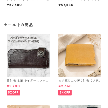
イスブルーダイヤ 合計0.06ct
イスブルーダイヤ 合計0.06ct
¥57,580
¥57,580
10.5号 プラチナ Pt950 ハート
11号 プラチナ Pt950 ハートモ
モチーフ 指輪 ダイヤリング 鑑
チーフ 指輪 ダイヤリング 鑑別
別カード付き ジュエリー アク
カード付き ジュエリー アクセ
セサリー レディース
サリー レディース
セール中の商品
長財布 本革 ライダースウォレ
ヌメ革の二つ折り財布（ブラ
ット 国産 ヌメ革 ブラウン バ
ウン系）
¥5,700
¥2,660
ングラデシュ l175 レザー 革財
布 ハンドメイド 経年変化
5%OFF
5%OFF