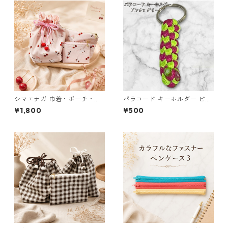
シマエナガ 巾着・ポーチ・ミ
パラコード キーホルダー ピン
ニポーチ 3点セット さくらん
ク グリーン 編み込み s18
¥1,800
¥500
ぼ柄×淡いピンク ジュエリー
アクセサリー レディース