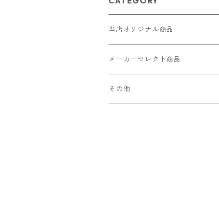
CATEGORY
当店オリジナル商品
レザー（革）
メーカーセレクト商品
ロングウォレット
ストラップ
財布・キーケース・カードケース
その他
ショートウォレット
キーホルダー・チャーム
コインケース
ドール
アクセサリー
ハーフウォレット
バッグ
ドール服 22cm用
ピアス
ニット・布製品
腕時計
名刺入れ
カードケース・名刺入れ
ドール服 27cm用
ネックレス・ペンダント
トートバッグ
メンズ
パラコード
バッグ
お守りケース Lサイズ
長財布
ドール服 22cm・27cm
リング・指輪
雑貨
レディース
キーホルダー
クラフトバンド
ペット