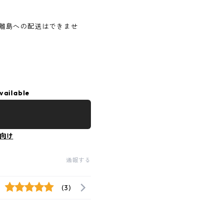
離島への配送はできませ
vailable
向け
通報する
(3)