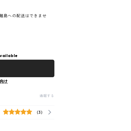
離島への配送はできませ
vailable
向け
通報する
(3)