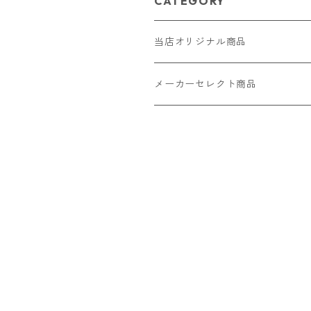
CATEGORY
当店オリジナル商品
レザー（革）
メーカーセレクト商品
ロングウォレット
ストラップ
財布・キーケース・カードケース
ショートウォレット
キーホルダー・チャーム
コインケース
ドール
アクセサリー
ハーフウォレット
バッグ
ドール服 22cm用
ピアス
ニット・布製品
腕時計
名刺入れ
カードケース・名刺入れ
ドール服 27cm用
ネックレス・ペンダント
トートバッグ
メンズ
パラコード
バッグ
お守りケース Lサイズ
長財布
ドール服 22cm・27cm
リング・指輪
雑貨
レディース
キーホルダー
クラフトバンド
ペット