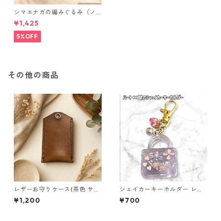
シマエナガの編みぐるみ（ノ
ーマル）
¥1,425
5%OFF
その他の商品
レザーお守りケース(茶色 サイ
シェイカーキーホルダー レジ
ズL) 本革 お守り入れ Lサイズ
ン キーホルダー ハート 鍵 バ
¥1,200
¥700
ハンドメイド 国産 ヌメ革
ッグチャーム ハンドメイド レ
ジンアクセサリー クリアパー
プル かわいい ゆめかわ キラキ