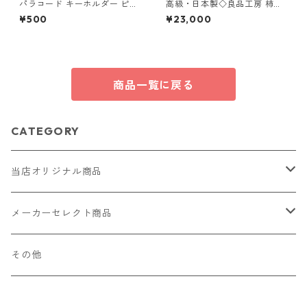
パラコード キーホルダー ピン
高級・日本製◇良品工房 柿渋
ク ブルー 編み込み s38 アウト
染トートバッグ◇ハンドバッ
¥500
¥23,000
ドア
グ 大人ナチュラル 日本製【約
300g・約260×120×220m
m】 tp-ds-2655914
商品一覧に戻る
CATEGORY
当店オリジナル商品
レザー（革）
メーカーセレクト商品
ロングウォレット
ストラップ
財布・キーケース・カードケース
その他
ショートウォレット
キーホルダー・チャーム
コインケース
ドール
アクセサリー