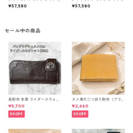
イスブルーダイヤ 合計0.06ct
イスブルーダイヤ 合計0.06ct
¥57,580
¥57,580
10.5号 プラチナ Pt950 ハート
11号 プラチナ Pt950 ハートモ
モチーフ 指輪 ダイヤリング 鑑
チーフ 指輪 ダイヤリング 鑑別
別カード付き ジュエリー アク
カード付き ジュエリー アクセ
セサリー レディース
サリー レディース
セール中の商品
長財布 本革 ライダースウォレ
ヌメ革の二つ折り財布（ブラ
ット 国産 ヌメ革 ブラウン バ
ウン系）
¥5,700
¥2,660
ングラデシュ l175 レザー 革財
布 ハンドメイド 経年変化
5%OFF
5%OFF