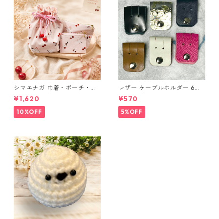
シマエナガ 巾着・ポーチ・ミ
レザー ケーブルホルダー 6個
ニポーチ(カード収納にも) ３
セット
¥1,620
¥570
点セット さくらんぼ柄×淡いピ
ンク
10%OFF
5%OFF