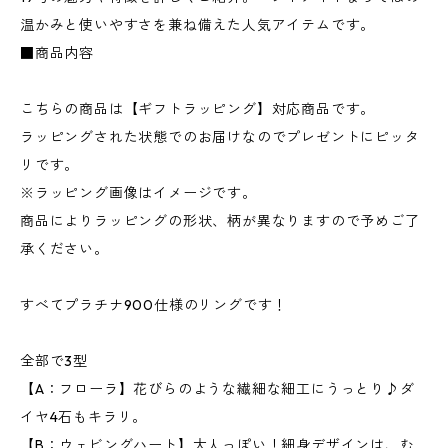
温かみと使いやすさを兼ね備えた人気アイテムです。
■商品内容
こちらの商品は【ギフトラッピング】対応商品です。
ラッピングされた状態でのお届けなのでプレゼントにピッタ
リです。
※ラッピング画像はイメージです。
商品によりラッピングの形状、柄が異なりますので予めご了
承ください。
すべてプラチナ900仕様のリングです！
全部で3型
【A：フローラ】花びらのような繊細な細工にうっとり♪ダ
イヤ4石もキラリ。
【B：ウェビングハート】大人っぽい！細身デザインは、む