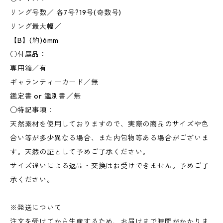
リング号数／ 各7号?19号(奇数号)
リング最大幅／
【B】(約)6mm
○付属品：
専用箱／有
ギャランティーカード／無
鑑定書 or 鑑別書／無
○特記事項：
天然素材を使用しておりますので、実際の商品のサイズや色
合い等が多少異なる場合、また内包物等ある場合がございま
す。天然の証として予めご了承ください。
サイズ違いによる返品・交換はお受けできません。予めご了
承ください。
※発送について
注文を受けてから生産するため、お届けまで時間がかかりま