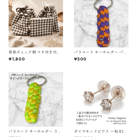
茶色チェック柄 マチ付き巾
パラコード キーホルダー パー
着・巾着・ミニポーチ 3点セッ
プル オレンジ 編み込み s19
¥1,800
¥500
ト O66 巾着袋 布小物 ハンド
メイド
パラコード キーホルダー ライ
ダイヤモンドピアス 一粒 K18
トグリーン イエロー 編み込み
ピンクゴールド 合計0.1ct ス