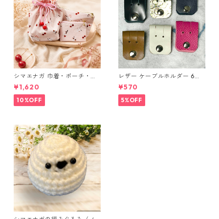
シマエナガ 巾着・ポーチ・ミ
レザー ケーブルホルダー 6個
ニポーチ(カード収納にも) ３
セット
¥1,620
¥570
点セット さくらんぼ柄×淡いピ
ンク
10%OFF
5%OFF