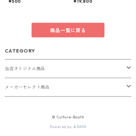
¥500
¥19,800
s26
タッドピアス おしゃれ シンプ
ル スタッド ジュエリー アクセ
サリー レディース
商品一覧に戻る
CATEGORY
当店オリジナル商品
レザー（革）
メーカーセレクト商品
ロングウォレット
ストラップ
財布・キーケース・カードケース
© Culture-Booth
ショートウォレット
キーホルダー・チャーム
コインケース
ドール
アクセサリー
Powered by