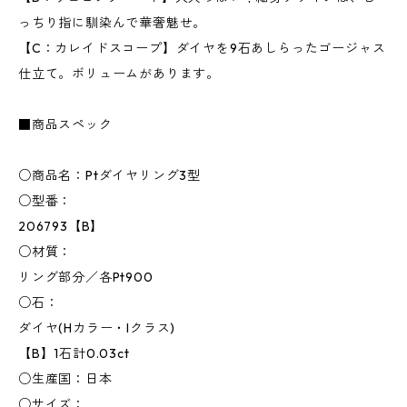
っちり指に馴染んで華奢魅せ。
【C：カレイドスコープ】ダイヤを9石あしらったゴージャス
仕立て。ボリュームがあります。
■商品スペック
○商品名：Ptダイヤリング3型
○型番：
206793【B】
○材質：
リング部分／各Pt900
○石：
ダイヤ(Hカラー・Iクラス)
【B】1石計0.03ct
○生産国：日本
○サイズ：