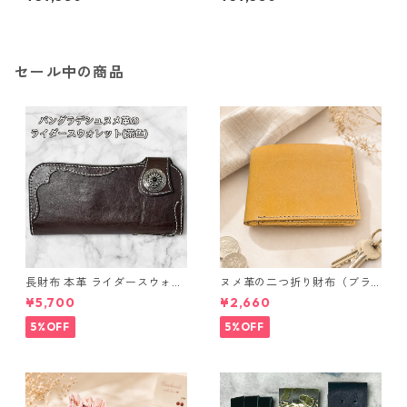
10.5号 プラチナ Pt950 ハート
11号 プラチナ Pt950 ハートモ
モチーフ 指輪 ダイヤリング 鑑
チーフ 指輪 ダイヤリング 鑑別
別カード付き ジュエリー アク
カード付き ジュエリー アクセ
セサリー レディース
サリー レディース
セール中の商品
長財布 本革 ライダースウォレ
ヌメ革の二つ折り財布（ブラ
ット 国産 ヌメ革 ブラウン バ
ウン系）
¥5,700
¥2,660
ングラデシュ l175 レザー 革財
布 ハンドメイド 経年変化
5%OFF
5%OFF