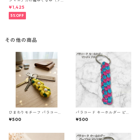
シマエナガの編みぐるみ（ノ
ーマル）
¥1,425
5%OFF
その他の商品
ひまわりモチーフ パラコード
パラコード キーホルダー ピン
キーホルダー s44 アウトドア
ク ブルー 編み込み s38 アウト
¥500
¥500
ドア