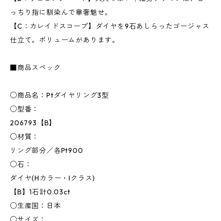
っちり指に馴染んで華奢魅せ。
【C：カレイドスコープ】ダイヤを9石あしらったゴージャス
仕立て。ボリュームがあります。
■商品スペック
○商品名：Ptダイヤリング3型
○型番：
206793【B】
○材質：
リング部分／各Pt900
○石：
ダイヤ(Hカラー・Iクラス)
【B】1石計0.03ct
○生産国：日本
○サイズ：