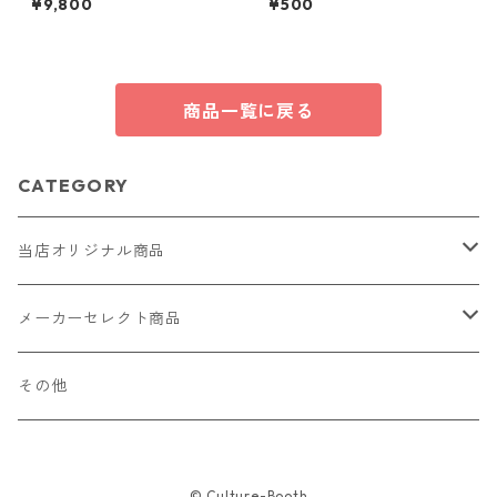
¥9,800
¥500
ドア
商品一覧に戻る
CATEGORY
当店オリジナル商品
レザー（革）
メーカーセレクト商品
ロングウォレット
ストラップ
財布・キーケース・カードケース
その他
ショートウォレット
キーホルダー・チャーム
コインケース
ドール
アクセサリー
© Culture-Booth