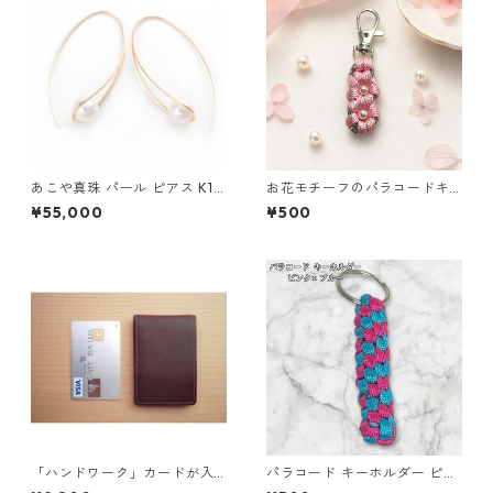
あこや真珠 パール ピアス K10
お花モチーフのパラコードキ
イエローゴールド ジプシー フ
ーホルダー ピンク×グレー ハ
¥55,000
¥500
ック ピアス 7mm 7ミリ珠 ア
ンドメイド 国産 本革 ヌメ革
コヤ 本真珠 真珠 ジュエリー
アクセサリー レディース
「ハンドワーク」カードが入
パラコード キーホルダー ピン
る小さな小銭入れ ネイビー
ク ブルー 編み込み s38 アウト