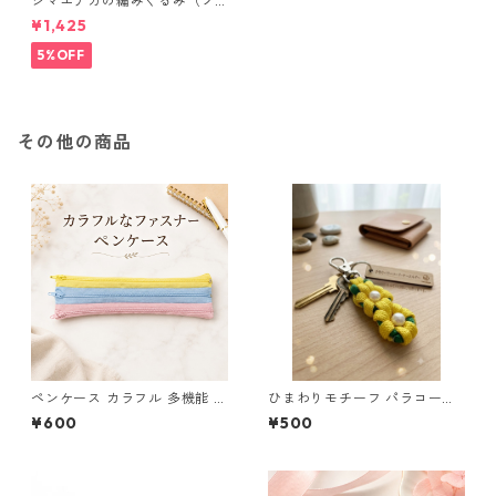
シマエナガの編みぐるみ（ノ
ーマル）
¥1,425
5%OFF
その他の商品
ペンケース カラフル 多機能 筆
ひまわりモチーフ パラコード
箱 ファスナー6本 s10
キーホルダー s44 アウトドア
¥600
¥500