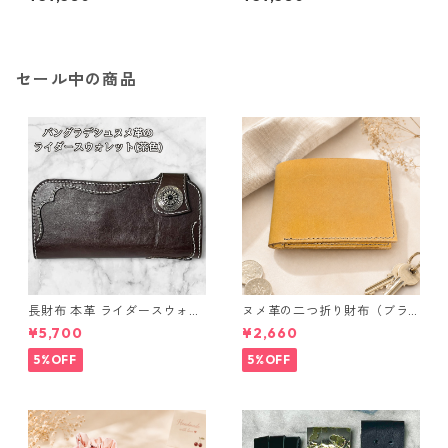
10.5号 プラチナ Pt950 ハート
11号 プラチナ Pt950 ハートモ
モチーフ 指輪 ダイヤリング 鑑
チーフ 指輪 ダイヤリング 鑑別
別カード付き ジュエリー アク
カード付き ジュエリー アクセ
セサリー レディース
サリー レディース
セール中の商品
長財布 本革 ライダースウォレ
ヌメ革の二つ折り財布（ブラ
ット 国産 ヌメ革 ブラウン バ
ウン系）
¥5,700
¥2,660
ングラデシュ l175 レザー 革財
布 ハンドメイド 経年変化
5%OFF
5%OFF