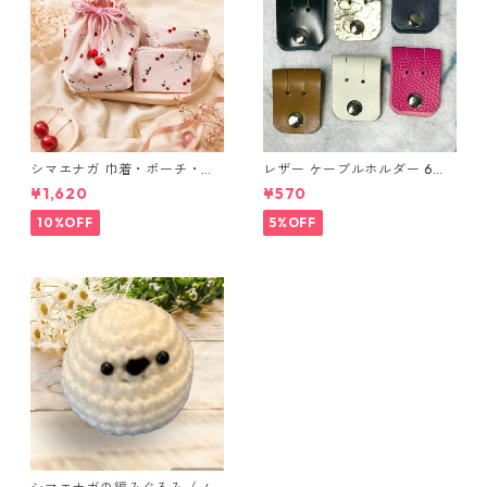
シマエナガ 巾着・ポーチ・ミ
レザー ケーブルホルダー 6個
ニポーチ(カード収納にも) ３
セット
¥1,620
¥570
点セット さくらんぼ柄×淡いピ
ンク
10%OFF
5%OFF