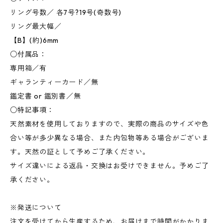
リング号数／ 各7号?19号(奇数号)
リング最大幅／
【B】(約)6mm
○付属品：
専用箱／有
ギャランティーカード／無
鑑定書 or 鑑別書／無
○特記事項：
天然素材を使用しておりますので、実際の商品のサイズや色
合い等が多少異なる場合、また内包物等ある場合がございま
す。天然の証として予めご了承ください。
サイズ違いによる返品・交換はお受けできません。予めご了
承ください。
※発送について
注文を受けてから生産するため、お届けまで時間がかかりま