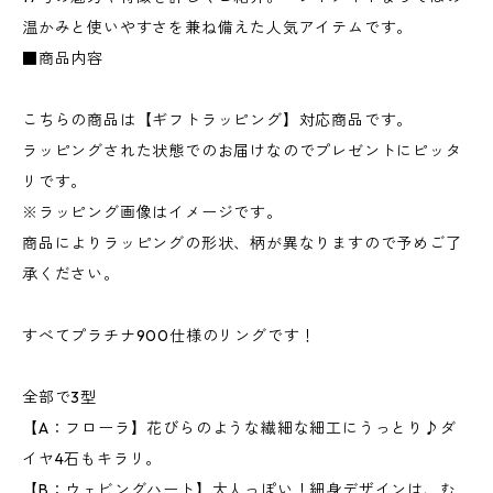
温かみと使いやすさを兼ね備えた人気アイテムです。
■商品内容
こちらの商品は【ギフトラッピング】対応商品です。
ラッピングされた状態でのお届けなのでプレゼントにピッタ
リです。
※ラッピング画像はイメージです。
商品によりラッピングの形状、柄が異なりますので予めご了
承ください。
すべてプラチナ900仕様のリングです！
全部で3型
【A：フローラ】花びらのような繊細な細工にうっとり♪ダ
イヤ4石もキラリ。
【B：ウェビングハート】大人っぽい！細身デザインは、む