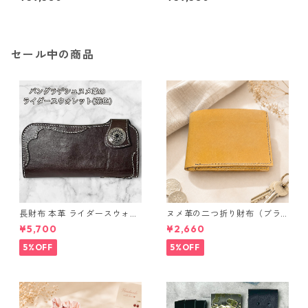
10.5号 プラチナ Pt950 ハート
11号 プラチナ Pt950 ハートモ
モチーフ 指輪 ダイヤリング 鑑
チーフ 指輪 ダイヤリング 鑑別
別カード付き ジュエリー アク
カード付き ジュエリー アクセ
セサリー レディース
サリー レディース
セール中の商品
長財布 本革 ライダースウォレ
ヌメ革の二つ折り財布（ブラ
ット 国産 ヌメ革 ブラウン バ
ウン系）
¥5,700
¥2,660
ングラデシュ l175 レザー 革財
布 ハンドメイド 経年変化
5%OFF
5%OFF