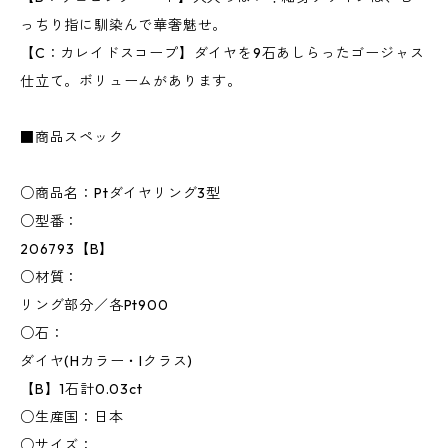
っちり指に馴染んで華奢魅せ。
【C：カレイドスコープ】ダイヤを9石あしらったゴージャス
仕立て。ボリュームがあります。
■商品スペック
○商品名：Ptダイヤリング3型
○型番：
206793【B】
○材質：
リング部分／各Pt900
○石：
ダイヤ(Hカラー・Iクラス)
【B】1石計0.03ct
○生産国：日本
○サイズ：