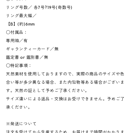
リング号数／ 各7号?19号(奇数号)
リング最大幅／
【B】(約)6mm
○付属品：
専用箱／有
ギャランティーカード／無
鑑定書 or 鑑別書／無
○特記事項：
天然素材を使用しておりますので、実際の商品のサイズや色
合い等が多少異なる場合、また内包物等ある場合がございま
す。天然の証として予めご了承ください。
サイズ違いによる返品・交換はお受けできません。予めご了
承ください。
※発送について
注文を受けてから生産するため、お届けまで時間がかかりま