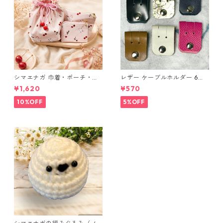
シマエナガ 巾着・ポーチ・ミ
レザー ケーブルホルダー 6個
ニポーチ(カード収納にも) ３
セット
¥1,620
¥570
点セット さくらんぼ柄×淡いピ
ンク
10%OFF
5%OFF