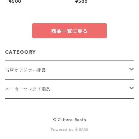
¥500
¥500
s25
ハンドメイド 国産 本革 ヌメ革
商品一覧に戻る
CATEGORY
当店オリジナル商品
レザー（革）
メーカーセレクト商品
ロングウォレット
ストラップ
財布・キーケース・カードケース
© Culture-Booth
ショートウォレット
キーホルダー・チャーム
コインケース
ドール
アクセサリー
Powered by