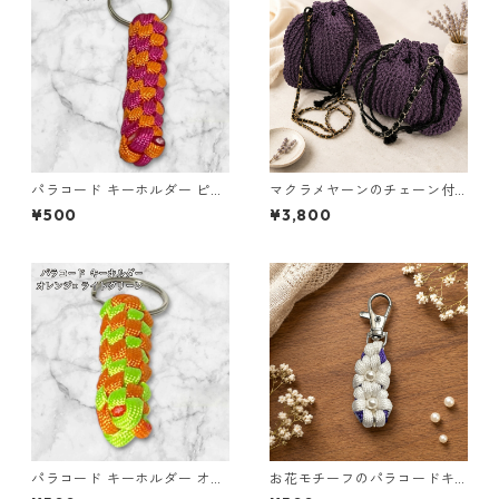
パラコード キーホルダー ピン
マクラメヤーンのチェーン付
ク オレンジ 編み込み s17
ポーチ大小セット(紫) 巾着 布
¥500
¥3,800
小物 ハンドメイド 国産 本革
ヌメ革
パラコード キーホルダー オレ
お花モチーフのパラコードキ
ンジ ライトグリーン 編み込み
ーホルダー ホワイト×パープル