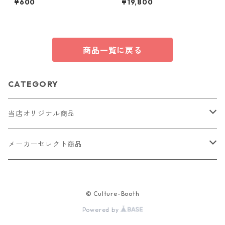
¥600
¥19,800
タッドピアス おしゃれ シンプ
ル スタッド ジュエリー アクセ
サリー レディース
商品一覧に戻る
CATEGORY
当店オリジナル商品
レザー（革）
メーカーセレクト商品
ロングウォレット
ストラップ
財布・キーケース・カードケース
© Culture-Booth
ショートウォレット
キーホルダー・チャーム
コインケース
ドール
アクセサリー
Powered by