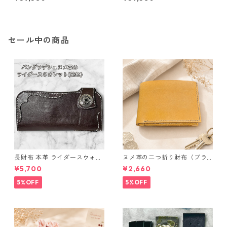
10.5号 プラチナ Pt950 ハート
11号 プラチナ Pt950 ハートモ
モチーフ 指輪 ダイヤリング 鑑
チーフ 指輪 ダイヤリング 鑑別
別カード付き ジュエリー アク
カード付き ジュエリー アクセ
セサリー レディース
サリー レディース
セール中の商品
長財布 本革 ライダースウォレ
ヌメ革の二つ折り財布（ブラ
ット 国産 ヌメ革 ブラウン バ
ウン系）
¥5,700
¥2,660
ングラデシュ l175 レザー 革財
布 ハンドメイド 経年変化
5%OFF
5%OFF