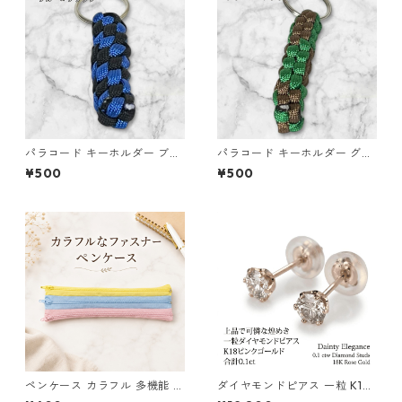
パラコード キーホルダー ブル
パラコード キーホルダー グリ
ー ブラック 編み込み s31
ーン ブラウン 編み込み s24
¥500
¥500
ペンケース カラフル 多機能 筆
ダイヤモンドピアス 一粒 K18
箱 ファスナー6本 s10
ピンクゴールド 合計0.1ct ス