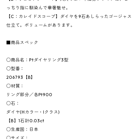
っちり指に馴染んで華奢魅せ。
【C：カレイドスコープ】ダイヤを9石あしらったゴージャス
仕立て。ボリュームがあります。
■商品スペック
○商品名：Ptダイヤリング3型
○型番：
206793【B】
○材質：
リング部分／各Pt900
○石：
ダイヤ(Hカラー・Iクラス)
【B】1石計0.03ct
○生産国：日本
○サイズ：