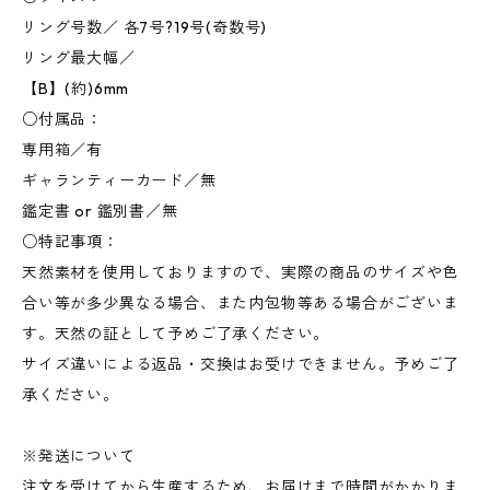
リング号数／ 各7号?19号(奇数号)
リング最大幅／
【B】(約)6mm
○付属品：
専用箱／有
ギャランティーカード／無
鑑定書 or 鑑別書／無
○特記事項：
天然素材を使用しておりますので、実際の商品のサイズや色
合い等が多少異なる場合、また内包物等ある場合がございま
す。天然の証として予めご了承ください。
サイズ違いによる返品・交換はお受けできません。予めご了
承ください。
※発送について
注文を受けてから生産するため、お届けまで時間がかかりま