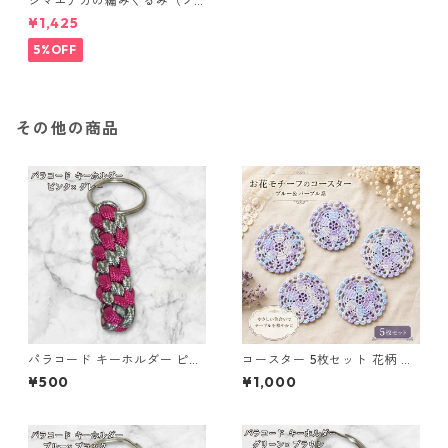
シマエナガの編みぐるみ（ノ
ーマル）
¥1,425
5%OFF
その他の商品
パラコード キーホルダー ピン
コースター 5枚セット 花柄 レ
ク グレー 編み込み s28
ース 手編み ブルー パープル s
¥500
¥1,000
2 ギフト