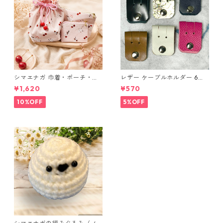
シマエナガ 巾着・ポーチ・ミ
レザー ケーブルホルダー 6個
ニポーチ(カード収納にも) ３
セット
¥1,620
¥570
点セット さくらんぼ柄×淡いピ
ンク
10%OFF
5%OFF