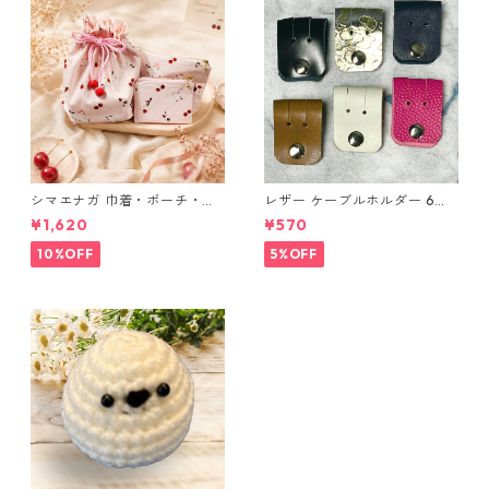
シマエナガ 巾着・ポーチ・ミ
レザー ケーブルホルダー 6個
ニポーチ(カード収納にも) ３
セット
¥1,620
¥570
点セット さくらんぼ柄×淡いピ
ンク
10%OFF
5%OFF