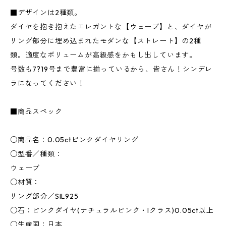
■デザインは2種類。
ダイヤを抱き抱えたエレガントな【ウェーブ】と、ダイヤが
リング部分に埋め込まれたモダンな【ストレート】の2種
類。適度なボリュームが高級感をかもし出しています。
号数も7?19号まで豊富に揃っているから、皆さん！シンデレ
ラになってください！
■商品スペック
○商品名：0.05ctピンクダイヤリング
○型番／種類：
ウェーブ
○材質：
リング部分／SIL925
○石：ピンクダイヤ(ナチュラルピンク・Iクラス)0.05ct以上
○生産国：日本