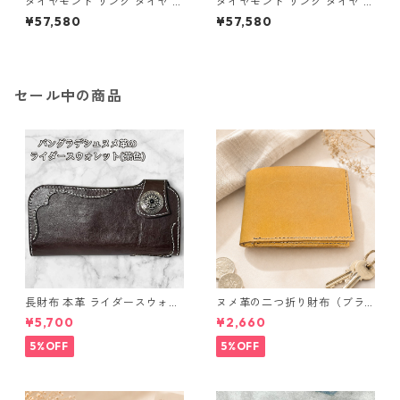
ダイヤモンド リング ダイヤ ア
ダイヤモンド リング ダイヤ ア
イスブルーダイヤ 合計0.06ct
イスブルーダイヤ 合計0.06ct
¥57,580
¥57,580
10.5号 プラチナ Pt950 ハート
11号 プラチナ Pt950 ハートモ
モチーフ 指輪 ダイヤリング 鑑
チーフ 指輪 ダイヤリング 鑑別
別カード付き ジュエリー アク
カード付き ジュエリー アクセ
セサリー レディース
サリー レディース
セール中の商品
長財布 本革 ライダースウォレ
ヌメ革の二つ折り財布（ブラ
ット 国産 ヌメ革 ブラウン バ
ウン系）
¥5,700
¥2,660
ングラデシュ l175 レザー 革財
布 ハンドメイド 経年変化
5%OFF
5%OFF