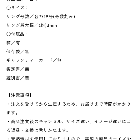
○サイズ：
リング号数／各7?19号(奇数刻み)
リング最大幅／(約)3mm
○付属品：
箱／有
保存袋／無
ギャランティーカード／無
鑑定書／無
鑑別書／無
【注意事項】
・注文を受けてから生産するため、お届けまで時間がかかり
ます。
・商品注文後のキャンセル、サイズ違い、イメージ違いによ
る返品・交換は承りかねます。
・天然素材を使用しておりますので、実際の商品のサイズや