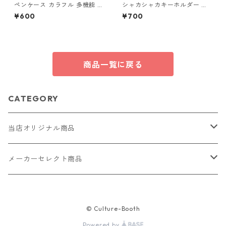
ペンケース カラフル 多機能 筆
シャカシャカキーホルダー く
箱 ファスナー6本 s12
らげ レジン キーホルダー パー
¥600
¥700
プル ビーズ チャーム付き かわ
いい ハンドメイド シェイカー
星 月 花 バッグチャーム キッ
ズ レディース プレゼント 雑貨
ゆめかわ ギフト
商品一覧に戻る
CATEGORY
当店オリジナル商品
レザー（革）
メーカーセレクト商品
ロングウォレット
ストラップ
財布・キーケース・カードケース
© Culture-Booth
ショートウォレット
キーホルダー・チャーム
コインケース
ドール
アクセサリー
Powered by