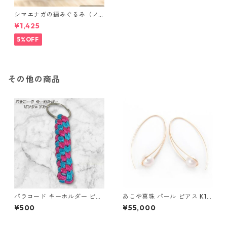
シマエナガの編みぐるみ（ノ
ーマル）
¥1,425
5%OFF
その他の商品
パラコード キーホルダー ピン
あこや真珠 パール ピアス K10
ク ブルー 編み込み s38 アウト
イエローゴールド ジプシー フ
¥500
¥55,000
ドア
ック ピアス 7mm 7ミリ珠 ア
コヤ 本真珠 真珠 ジュエリー
アクセサリー レディース