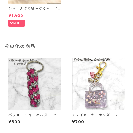
シマエナガの編みぐるみ（ノ
ーマル）
¥1,425
5%OFF
その他の商品
パラコード キーホルダー ピン
シェイカーキーホルダー レジ
ク グレー 編み込み s28
ン キーホルダー ハート 鍵 バ
¥500
¥700
ッグチャーム ハンドメイド レ
ジンアクセサリー クリアパー
プル かわいい ゆめかわ キラキ