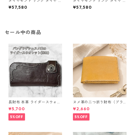
ダイヤモンド リング ダイヤ ア
ダイヤモンド リング ダイヤ ア
イスブルーダイヤ 合計0.06ct
イスブルーダイヤ 合計0.06ct
¥57,580
¥57,580
10.5号 プラチナ Pt950 ハート
11号 プラチナ Pt950 ハートモ
モチーフ 指輪 ダイヤリング 鑑
チーフ 指輪 ダイヤリング 鑑別
別カード付き ジュエリー アク
カード付き ジュエリー アクセ
セサリー レディース
サリー レディース
セール中の商品
長財布 本革 ライダースウォレ
ヌメ革の二つ折り財布（ブラ
ット 国産 ヌメ革 ブラウン バ
ウン系）
¥5,700
¥2,660
ングラデシュ l175 レザー 革財
布 ハンドメイド 経年変化
5%OFF
5%OFF