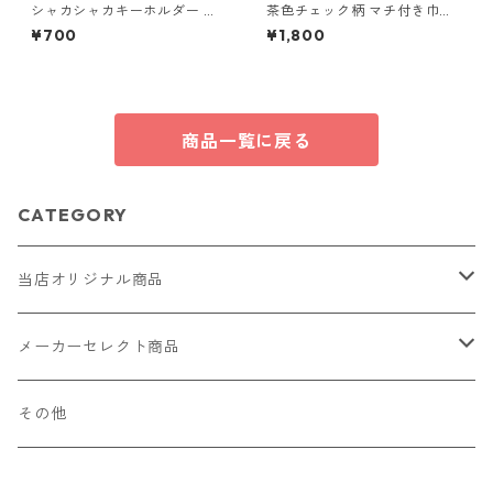
シャカシャカキーホルダー く
茶色チェック柄 マチ付き巾
らげ レジン キーホルダー パー
着・巾着・ミニポーチ 3点セッ
¥700
¥1,800
プル ビーズ チャーム付き かわ
ト O66 巾着袋 布小物 ハンド
いい ハンドメイド シェイカー
メイド
星 月 花 バッグチャーム キッ
ズ レディース プレゼント 雑貨
ゆめかわ ギフト
商品一覧に戻る
CATEGORY
当店オリジナル商品
レザー（革）
メーカーセレクト商品
ロングウォレット
ストラップ
財布・キーケース・カードケース
その他
ショートウォレット
キーホルダー・チャーム
コインケース
ドール
アクセサリー