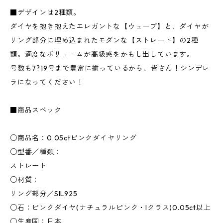
■デザインは2種類。
ダイヤを抱き抱えたエレガントな【ウェーブ】と、ダイヤが
リング部分に埋め込まれたモダンな【ストレート】の2種
類。適度なボリュームが高級感をかもし出しています。
号数も7?19号まで豊富に揃っているから、皆さん！シンデレ
ラになってください！
■商品スペック
○商品名：0.05ctピンクダイヤリング
○型番／種類：
ストレート
○材質：
リング部分／SIL925
○石：ピンクダイヤ(ナチュラルピンク・Iクラス)0.05ct以上
○生産国：日本