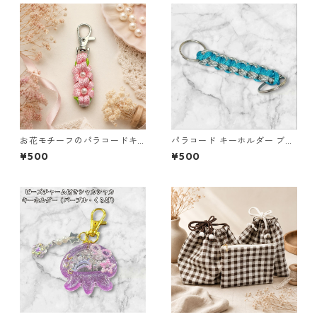
ラ チャーム ビーズ入り プレゼ
ント ギフト
お花モチーフのパラコードキ
パラコード キーホルダー ブル
ーホルダー ピンク×ライトグリ
ー グレー ホワイト 編み込み s
¥500
¥500
ーン ハンドメイド 国産 本革
36 アウトドア
ヌメ革