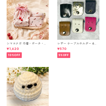
シマエナガ 巾着・ポーチ・ミ
レザー ケーブルホルダー 6個
ニポーチ(カード収納にも) ３
セット
¥1,620
¥570
点セット さくらんぼ柄×淡いピ
ンク
10%OFF
5%OFF