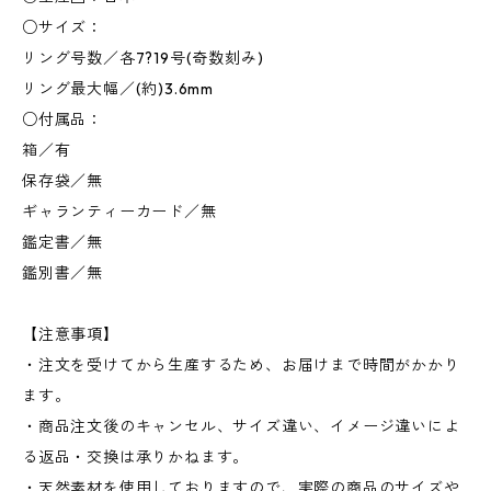
○サイズ：
リング号数／各7?19号(奇数刻み)
リング最大幅／(約)3.6mm
○付属品：
箱／有
保存袋／無
ギャランティーカード／無
鑑定書／無
鑑別書／無
【注意事項】
・注文を受けてから生産するため、お届けまで時間がかかり
ます。
・商品注文後のキャンセル、サイズ違い、イメージ違いによ
る返品・交換は承りかねます。
・天然素材を使用しておりますので、実際の商品のサイズや