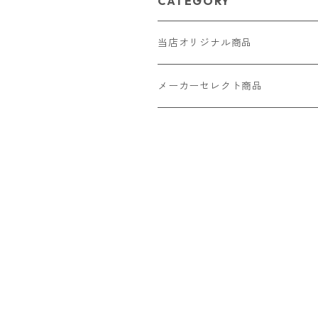
CATEGORY
当店オリジナル商品
レザー（革）
メーカーセレクト商品
ロングウォレット
ストラップ
財布・キーケース・カードケース
ショートウォレット
キーホルダー・チャーム
コインケース
ドール
アクセサリー
ハーフウォレット
バッグ
ドール服 22cm用
ピアス
ニット・布製品
腕時計
名刺入れ
カードケース・名刺入れ
ドール服 27cm用
ネックレス・ペンダント
トートバッグ
メンズ
パラコード
バッグ
お守りケース Lサイズ
長財布
ドール服 22cm・27cm
リング・指輪
雑貨
レディース
キーホルダー
クラフトバンド
ペット