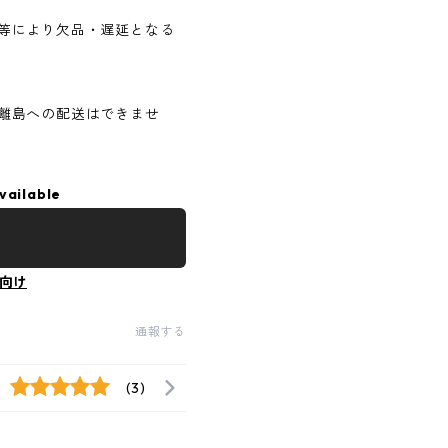
等により欠品・遅延となる
離島への配送はできませ
vailable
向け
通報する
(3)