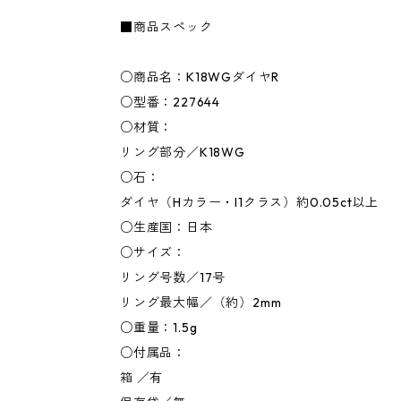
■商品スペック
○商品名：K18WGダイヤR
○型番：227644
○材質：
リング部分／K18WG
○石：
ダイヤ（Hカラー・I1クラス）約0.05ct以上
○生産国：日本
○サイズ：
リング号数／17号
リング最大幅／（約）2mm
○重量：1.5g
○付属品：
箱 ／有