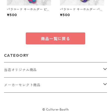
パラコード キーホルダー ピン
パラコード キーホルダー パー
ク ブルー 編み込み s38 アウト
プル ベージュ系 編み込み s34
¥500
¥500
ドア
商品一覧に戻る
CATEGORY
当店オリジナル商品
レザー（革）
メーカーセレクト商品
ロングウォレット
ストラップ
財布・キーケース・カードケース
© Culture-Booth