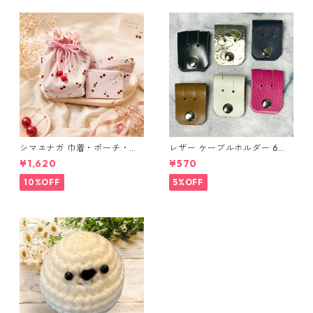
シマエナガ 巾着・ポーチ・ミ
レザー ケーブルホルダー 6個
ニポーチ(カード収納にも) ３
セット
¥1,620
¥570
点セット さくらんぼ柄×淡いピ
ンク
10%OFF
5%OFF