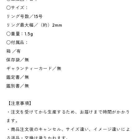
○サイズ：
リング号数／15号
リング最大幅／（約）2mm
○重量：1.5g
○付属品：
箱 ／有
保存袋／無
ギャランティーカード／無
鑑定書／無
鑑別書／無
【注意事項】
・注文を受けてから生産するため、お届けまで時間がかかり
ます。
・商品注文後のキャンセル、サイズ違い、イメージ違いによ
る返品・交換は承りかねます。