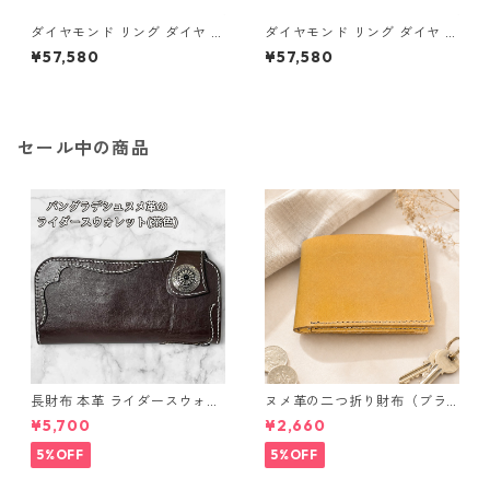
ダイヤモンド リング ダイヤ ア
ダイヤモンド リング ダイヤ ア
イスブルーダイヤ 合計0.06ct
イスブルーダイヤ 合計0.06ct
¥57,580
¥57,580
10.5号 プラチナ Pt950 ハート
11号 プラチナ Pt950 ハートモ
モチーフ 指輪 ダイヤリング 鑑
チーフ 指輪 ダイヤリング 鑑別
別カード付き ジュエリー アク
カード付き ジュエリー アクセ
セサリー レディース
サリー レディース
セール中の商品
長財布 本革 ライダースウォレ
ヌメ革の二つ折り財布（ブラ
ット 国産 ヌメ革 ブラウン バ
ウン系）
¥5,700
¥2,660
ングラデシュ l175 レザー 革財
布 ハンドメイド 経年変化
5%OFF
5%OFF