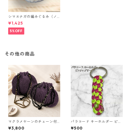
シマエナガの編みぐるみ（ノ
ーマル）
¥1,425
5%OFF
その他の商品
マクラメヤーンのチェーン付
パラコード キーホルダー ピン
ポーチ大小セット(紫) 巾着 布
ク グリーン 編み込み s18
¥3,800
¥500
小物 ハンドメイド 国産 本革