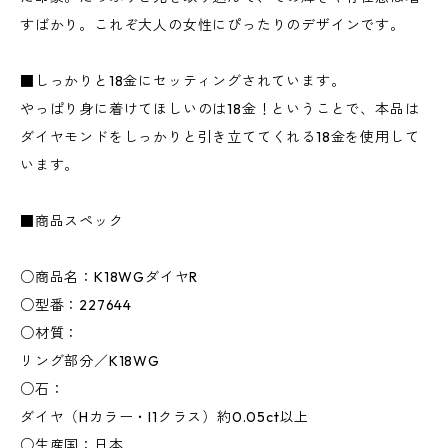
すばかり。これぞ大人の女性にぴったりのデザインです。
■しっかりと18金にセッティングされています。
やっぱり身に着けてほしいのは18金！ということで、本品は
ダイヤモンドをしっかりと引き立ててくれる18金を使用して
います。
■商品スペック
○商品名：K18WGダイヤR
○型番：227644
○材質：
リング部分／K18WG
○石：
ダイヤ（Hカラー・I1クラス）約0.05ct以上
○生産国：日本