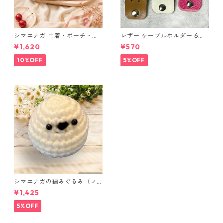
シマエナガ 巾着・ポーチ・ミ
レザー ケーブルホルダー 6個
ニポーチ(カード収納にも) ３
セット
¥1,620
¥570
点セット さくらんぼ柄×淡いピ
ンク
10%OFF
5%OFF
シマエナガの編みぐるみ（ノ
ーマル）
¥1,425
5%OFF