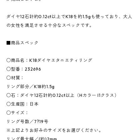
ダイヤ12石計約0.12ct以上でK18を約1.5gも使っており、大人
の女性を満足させる十分なスペックです。
■商品スペック
○商品名：K18ダイヤエタニエティリング
○型番：232696
○材質：
リング部分／K18約1.5g
○石：ダイヤ12石計約0.12ct以上（Hカラー I1クラス）
○生産国：日本
○サイズ：
リング号数／7?19号
※上記よりお好みのサイズをお選びください。
リング最大幅／(約)2mm