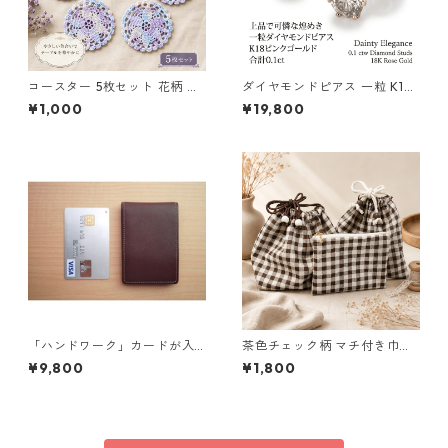
コースター 5枚セット 花柄 レ
ダイヤモンドピアス 一粒 K18
ース 手編み ブルー パープル s
ピンクゴールド 合計0.1ct ス
¥1,000
¥19,800
2 ギフト
タッドピアス おしゃれ シンプ
ル スタッド ジュエリー アクセ
サリー レディース
「ハンドワーク」カードが入
茶色チェック柄 マチ付き巾
る小さな小銭入れ ネイビー
着・巾着・ミニポーチ 3点セッ
¥9,800
¥1,800
ト O66 巾着袋 布小物 ハンド
メイド