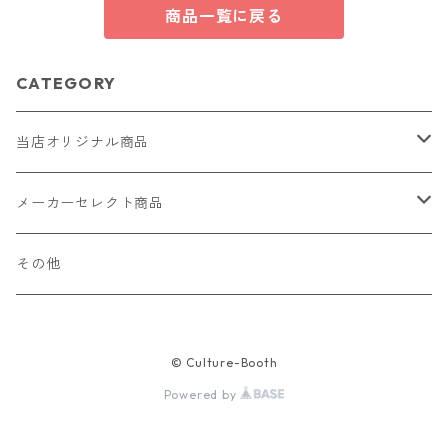
商品一覧に戻る
CATEGORY
当店オリジナル商品
レザー（革）
メーカーセレクト商品
ロングウォレット
ストラップ
財布・キーケース・カードケース
その他
ショートウォレット
キーホルダー・チャーム
コインケース
ドール
アクセサリー
© Culture-Booth
ハーフウォレット
バッグ
ドール服 22cm用
ピアス
ニット・布製品
腕時計
Powered by
名刺入れ
カードケース・名刺入れ
ドール服 27cm用
ネックレス・ペンダント
トートバッグ
メンズ
パラコード
バッグ