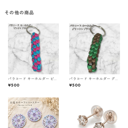
その他の商品
パラコード キーホルダー ピン
パラコード キーホルダー グリ
ク ブルー 編み込み s38 アウト
ーン ブラウン 編み込み s24
¥500
¥500
ドア