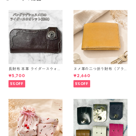
長財布 本革 ライダースウォレ
ヌメ革の二つ折り財布（ブラ
ット 国産 ヌメ革 ブラウン バ
ウン系）
¥5,700
¥2,660
ングラデシュ l175 レザー 革財
布 ハンドメイド 経年変化
5%OFF
5%OFF