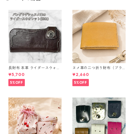
長財布 本革 ライダースウォレ
ヌメ革の二つ折り財布（ブラ
ット 国産 ヌメ革 ブラウン バ
ウン系）
¥5,700
¥2,660
ングラデシュ l175 レザー 革財
布 ハンドメイド 経年変化
5%OFF
5%OFF