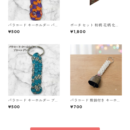
パラコード キーホルダー パー
ポーチ セット 和柄 花柄 化粧
プル オレンジ 編み込み s19
ポーチ 小物入れ マチあり マチ
¥500
¥1,800
なし o63 布小物 ハンドメイド
パラコード キーホルダー ブル
パラコード 熊鈴付き キーホル
ー グレー 編み込み s20
ダー ホワイト×ピンク 編み込
¥500
¥700
み S42 アウトドア