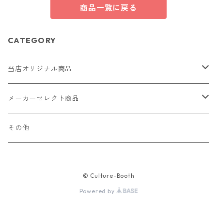
商品一覧に戻る
CATEGORY
当店オリジナル商品
レザー（革）
メーカーセレクト商品
ロングウォレット
ストラップ
財布・キーケース・カードケース
その他
ショートウォレット
キーホルダー・チャーム
コインケース
ドール
アクセサリー
© Culture-Booth
ハーフウォレット
バッグ
ドール服 22cm用
ピアス
ニット・布製品
腕時計
Powered by
名刺入れ
カードケース・名刺入れ
ドール服 27cm用
ネックレス・ペンダント
トートバッグ
メンズ
パラコード
バッグ