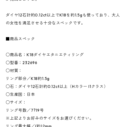
ダイヤ12石計約0.12ct以上でK18を約1.5gも使っており、大人
の女性を満足させる十分なスペックです。
■商品スペック
○商品名：K18ダイヤエタニエティリング
○型番：232696
○材質：
リング部分／K18約1.5g
○石：ダイヤ12石計約0.12ct以上（Hカラー I1クラス）
○生産国：日本
○サイズ：
リング号数／7?19号
※上記よりお好みのサイズをお選びください。
リング最大幅／(約)2mm