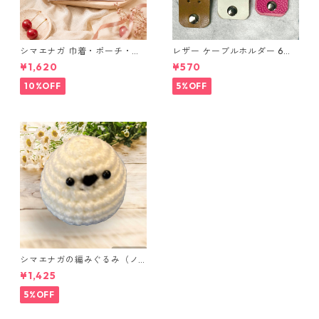
シマエナガ 巾着・ポーチ・ミ
レザー ケーブルホルダー 6個
ニポーチ(カード収納にも) ３
セット
¥1,620
¥570
点セット さくらんぼ柄×淡いピ
ンク
10%OFF
5%OFF
シマエナガの編みぐるみ（ノ
ーマル）
¥1,425
5%OFF