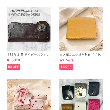
長財布 本革 ライダースウォレ
ヌメ革の二つ折り財布（ブラ
ット 国産 ヌメ革 ブラウン バ
ウン系）
¥5,700
¥2,660
ングラデシュ l175 レザー 革財
布 ハンドメイド 経年変化
5%OFF
5%OFF