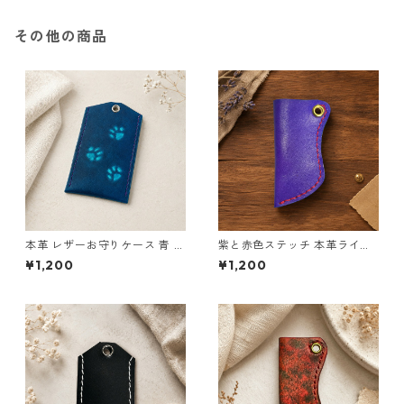
その他の商品
本革 レザーお守りケース 青 肉
紫と赤色ステッチ 本革ライタ
球モチーフ Lサイズ ハンドメ
ーケース レザー ハンドメイド
¥1,200
¥1,200
イド お守り入れ
国産 ヌメ革