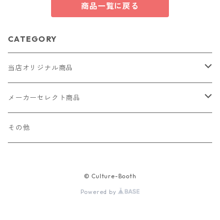
商品一覧に戻る
CATEGORY
当店オリジナル商品
レザー（革）
メーカーセレクト商品
ロングウォレット
ストラップ
財布・キーケース・カードケース
その他
ショートウォレット
キーホルダー・チャーム
コインケース
ドール
アクセサリー
© Culture-Booth
ハーフウォレット
バッグ
ドール服 22cm用
ピアス
ニット・布製品
腕時計
Powered by
名刺入れ
カードケース・名刺入れ
ドール服 27cm用
ネックレス・ペンダント
トートバッグ
メンズ
パラコード
バッグ