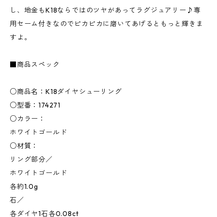
し、地金もK18ならではのツヤがあってラグジュアリー♪専
用セーム付きなのでピカピカに磨いてあげるともっと輝きま
すよ。
■商品スペック
○商品名：K18ダイヤシューリング
○型番：174271
○カラー：
ホワイトゴールド
○材質：
リング部分／
ホワイトゴールド
各約1.0g
石／
各ダイヤ1石各0.08ct