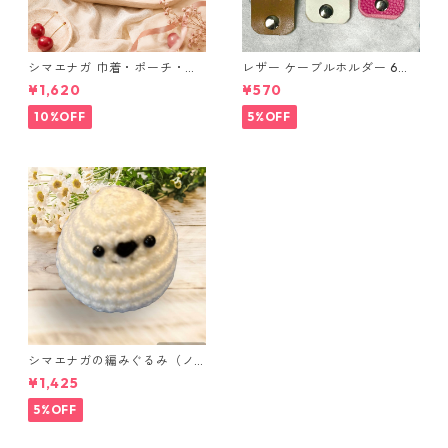
シマエナガ 巾着・ポーチ・ミ
レザー ケーブルホルダー 6個
ニポーチ(カード収納にも) ３
セット
¥1,620
¥570
点セット さくらんぼ柄×淡いピ
ンク
10%OFF
5%OFF
シマエナガの編みぐるみ（ノ
ーマル）
¥1,425
5%OFF