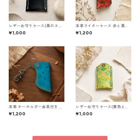
レザーお守りケース(黒のヌメ
本革ライターケース 赤と黒の
革×白色ステッチ サイズS) 本
ムラ染め レザー ハンドメイド
¥1,000
¥1,200
革 お守り入れ Sサイズ ハンド
国産 ヌメ革
メイド 国産
本革 キーホルダー金具付き 本
レザーお守りケース(黄色と緑
革 ライターケース (青柄×白ス
色の手染めサイズS) 本革 お守
¥1,200
¥1,000
テッチ) レザー キーホルダー
り入れ Sサイズ ハンドメイド
付き ハンドメイド 国産 ヌメ革
国産 ヌメ革