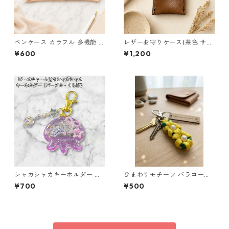
ペンケース カラフル 多機能 筆
レザーお守りケース(茶色 サイ
箱 ファスナー6本 s9
ズL) 本革 お守り入れ Lサイズ
¥600
¥1,200
ハンドメイド 国産 ヌメ革
シャカシャカキーホルダー く
ひまわりモチーフ パラコード
らげ レジン キーホルダー パー
キーホルダー s44 アウトドア
¥700
¥500
プル ビーズ チャーム付き かわ
いい ハンドメイド シェイカー
星 月 花 バッグチャーム キッ
ズ レディース プレゼント 雑貨
ゆめかわ ギフト