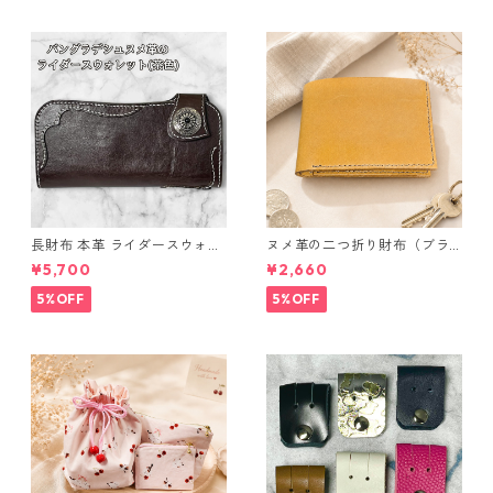
長財布 本革 ライダースウォレ
ヌメ革の二つ折り財布（ブラ
ット 国産 ヌメ革 ブラウン バ
ウン系）
¥5,700
¥2,660
ングラデシュ l175 レザー 革財
布 ハンドメイド 経年変化
5%OFF
5%OFF