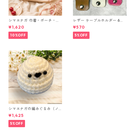
シマエナガ 巾着・ポーチ・ミ
レザー ケーブルホルダー 6個
ニポーチ(カード収納にも) ３
セット
¥1,620
¥570
点セット さくらんぼ柄×淡いピ
ンク
10%OFF
5%OFF
シマエナガの編みぐるみ（ノ
ーマル）
¥1,425
5%OFF