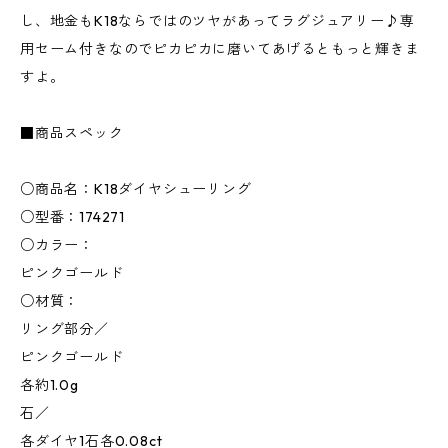
し、地金もK18ならではのツヤがあってラグジュアリー♪専
用セーム付きなのでピカピカに磨いてあげるともっと輝きま
すよ。
■商品スペック
○商品名：K18ダイヤシューリング
○型番：174271
○カラー：
ピンクゴールド
○材質：
リング部分／
ピンクゴールド
各約1.0g
石／
各ダイヤ1石各0.08ct