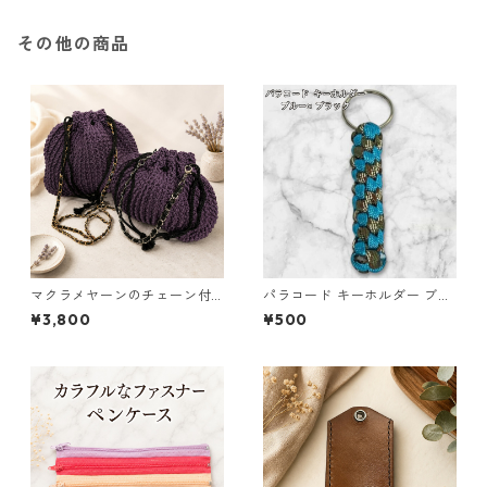
その他の商品
マクラメヤーンのチェーン付
パラコード キーホルダー ブル
ポーチ大小セット(紫) 巾着 布
ー ブラック 編み込み s16
¥3,800
¥500
小物 ハンドメイド 国産 本革
ヌメ革