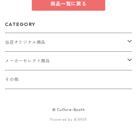
商品一覧に戻る
CATEGORY
当店オリジナル商品
レザー（革）
メーカーセレクト商品
ロングウォレット
ストラップ
財布・キーケース・カードケース
その他
ショートウォレット
キーホルダー・チャーム
コインケース
ドール
アクセサリー
© Culture-Booth
ハーフウォレット
バッグ
ドール服 22cm用
ピアス
ニット・布製品
腕時計
Powered by
名刺入れ
カードケース・名刺入れ
ドール服 27cm用
ネックレス・ペンダント
トートバッグ
メンズ
パラコード
バッグ