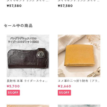
ダイヤモンド リング ダイヤ ア
ダイヤモンド リング ダイヤ ア
イスブルーダイヤ 合計0.06ct
イスブルーダイヤ 合計0.06ct
¥57,580
¥57,580
10.5号 プラチナ Pt950 ハート
11号 プラチナ Pt950 ハートモ
モチーフ 指輪 ダイヤリング 鑑
チーフ 指輪 ダイヤリング 鑑別
別カード付き ジュエリー アク
カード付き ジュエリー アクセ
セサリー レディース
サリー レディース
セール中の商品
長財布 本革 ライダースウォレ
ヌメ革の二つ折り財布（ブラ
ット 国産 ヌメ革 ブラウン バ
ウン系）
¥5,700
¥2,660
ングラデシュ l175 レザー 革財
布 ハンドメイド 経年変化
5%OFF
5%OFF