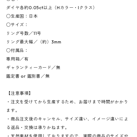
ダイヤ各約0.05ct以上（Hカラー・Iクラス）
○生産国：日本
○サイズ：
リング号数／11号
リング最大幅／（約）3mm
○付属品：
専用箱／有
ギャランティーカード／無
鑑定書 or 鑑別書／無
【注意事項】
・注文を受けてから生産するため、お届けまで時間がかかり
ます。
・商品注文後のキャンセル、サイズ違い、イメージ違いによ
る返品・交換は承りかねます。
・天然素材を使用しておりますので、実際の商品のサイズや