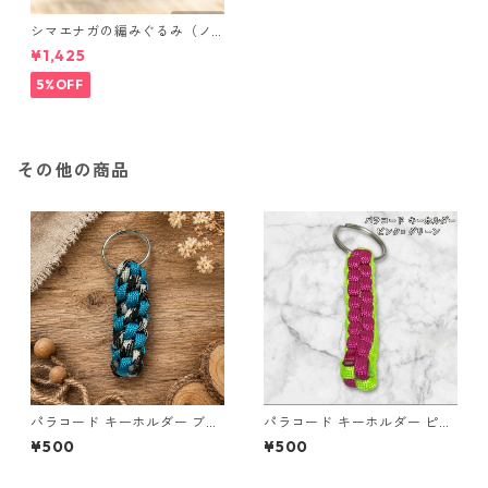
シマエナガの編みぐるみ（ノ
ーマル）
¥1,425
5%OFF
その他の商品
パラコード キーホルダー ブル
パラコード キーホルダー ピン
ー×ブラック・ホワイト ハンド
ク グリーン 編み込み s30
¥500
¥500
メイド 国産 本革 ヌメ革