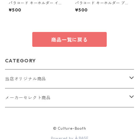
パラコード キーホルダー イエ
パラコード キーホルダー ブル
ロー ホワイト 編み込み s21
ー グレー 編み込み s20
¥500
¥500
商品一覧に戻る
CATEGORY
当店オリジナル商品
レザー（革）
メーカーセレクト商品
ロングウォレット
ストラップ
財布・キーケース・カードケース
© Culture-Booth
ショートウォレット
キーホルダー・チャーム
コインケース
ドール
アクセサリー
Powered by