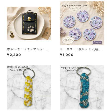
本革 レザーメモリアルケース
コースター 5枚セット 花柄 レ
黒 クリア窓 肉球 ペット遺毛ケ
ース 手編み ブルー パープル s
¥2,200
¥1,000
ース ハンドメイド
2 ギフト