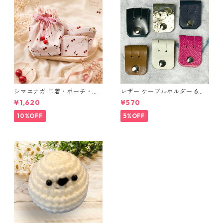
シマエナガ 巾着・ポーチ・ミ
レザー ケーブルホルダー 6個
ニポーチ(カード収納にも) ３
セット
¥1,620
¥570
点セット さくらんぼ柄×淡いピ
ンク
10%OFF
5%OFF