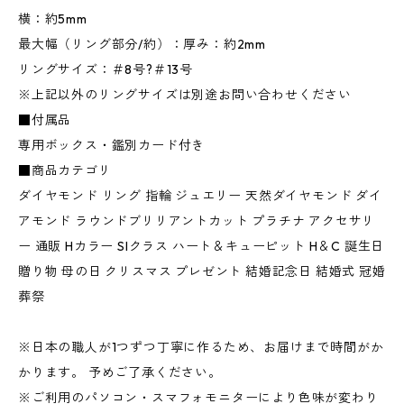
横：約5mm
最大幅（リング部分/約）：厚み：約2mm
リングサイズ：＃8号?＃13号
※上記以外のリングサイズは別途お問い合わせください
■付属品
専用ボックス・鑑別カード付き
■商品カテゴリ
ダイヤモンド リング 指輪 ジュエリー 天然ダイヤモンド ダイ
アモンド ラウンドブリリアントカット プラチナ アクセサリ
ー 通販 Hカラー SIクラス ハート＆キューピット H＆C 誕生日
贈り物 母の日 クリスマス プレゼント 結婚記念日 結婚式 冠婚
葬祭
※日本の職人が1つずつ丁寧に作るため、お届けまで時間がか
かります。 予めご了承ください。
※ご利用のパソコン・スマフォモニターにより色味が変わり