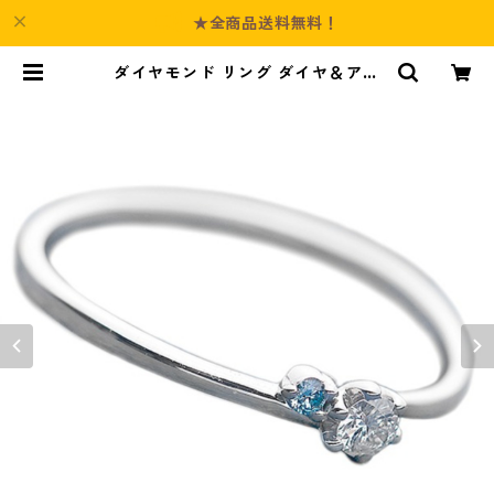
★全商品送料無料！
ダイヤモンド リング ダイヤ＆アイ
スブルーダイヤ 合計0.06ct 10.5号
プラチナ Pt950 指輪 ダイヤリング
鑑別カード付き ジュエリー アクセ
サリー レディース | Culture-Boot
h