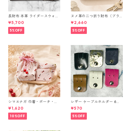
長財布 本革 ライダースウォレ
ヌメ革の二つ折り財布（ブラ
ット 国産 ヌメ革 ブラウン バ
ウン系）
¥5,700
¥2,660
ングラデシュ l175 レザー 革財
布 ハンドメイド 経年変化
5%OFF
5%OFF
シマエナガ 巾着・ポーチ・ミ
レザー ケーブルホルダー 6個
ニポーチ(カード収納にも) ３
セット
¥1,620
¥570
点セット さくらんぼ柄×淡いピ
ンク
10%OFF
5%OFF