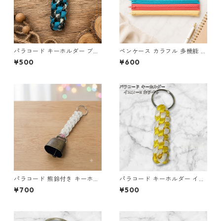
パラコード キーホルダー ブル
ペンケース カラフル 多機能 筆
ー×ブラック・ホワイト ハンド
箱 ファスナー6本 s11
¥500
¥600
メイド 国産 本革 ヌメ革
パラコード 熊鈴付き キーホル
パラコード キーホルダー イエ
ダー ホワイト×ピンク 編み込
ロー ホワイト 編み込み s21
¥700
¥500
み S42 アウトドア