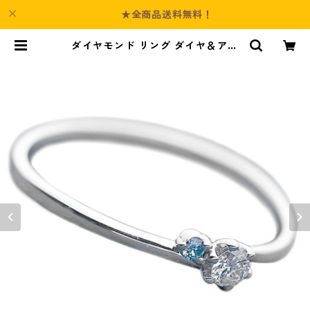
★全商品送料無料！
ダイヤモンド リング ダイヤ＆アイ
スブルーダイヤ 合計0.06ct 11.5号
プラチナ Pt950 指輪 ダイヤリング
鑑別カード付き ジュエリー アクセ
サリー レディース | Culture-Boot
h