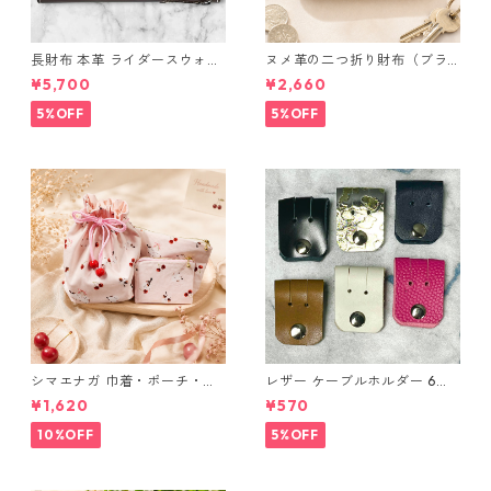
長財布 本革 ライダースウォレ
ヌメ革の二つ折り財布（ブラ
ット 国産 ヌメ革 ブラウン バ
ウン系）
¥5,700
¥2,660
ングラデシュ l175 レザー 革財
布 ハンドメイド 経年変化
5%OFF
5%OFF
シマエナガ 巾着・ポーチ・ミ
レザー ケーブルホルダー 6個
ニポーチ(カード収納にも) ３
セット
¥1,620
¥570
点セット さくらんぼ柄×淡いピ
ンク
10%OFF
5%OFF