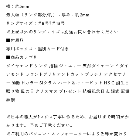
横：約5mm
最大幅（リング部分/約）：厚み：約2mm
リングサイズ：＃8号?＃13号
※上記以外のリングサイズは別途お問い合わせください
■付属品
専用ボックス・鑑別カード付き
■商品カテゴリ
ダイヤモンド リング 指輪 ジュエリー 天然ダイヤモンド ダイ
アモンド ラウンドブリリアントカット プラチナ アクセサリ
ー 通販 Hカラー SIクラス ハート＆キューピット H＆C 誕生日
贈り物 母の日 クリスマス プレゼント 結婚記念日 結婚式 冠婚
葬祭
※日本の職人が1つずつ丁寧に作るため、お届けまで時間がか
かります。 予めご了承ください。
※ご利用のパソコン・スマフォモニターにより色味が変わり