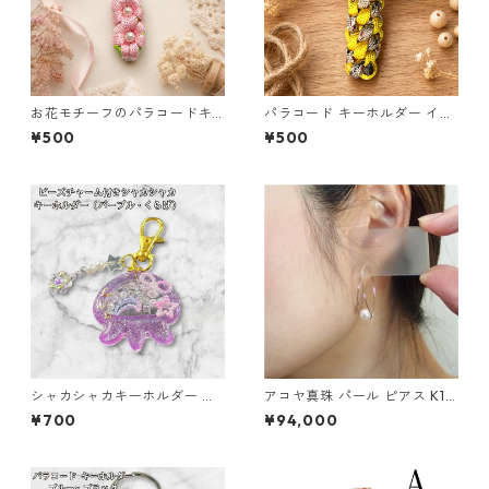
お花モチーフのパラコードキ
パラコード キーホルダー イエ
ーホルダー ピンク×ライトグリ
ロー×ベージュ(赤・黒) ハンド
¥500
¥500
ーン ハンドメイド 国産 本革
メイド 国産 本革 ヌメ革
ヌメ革
シャカシャカキーホルダー く
アコヤ真珠 パール ピアス K18
らげ レジン キーホルダー パー
イエローゴールド ジプシー フ
¥700
¥94,000
プル ビーズ チャーム付き かわ
ック ピアス 7mm 7ミリ珠 あ
いい ハンドメイド シェイカー
こや 本真珠 真珠 ジュエリー
星 月 花 バッグチャーム キッ
アクセサリー レディース
ズ レディース プレゼント 雑貨