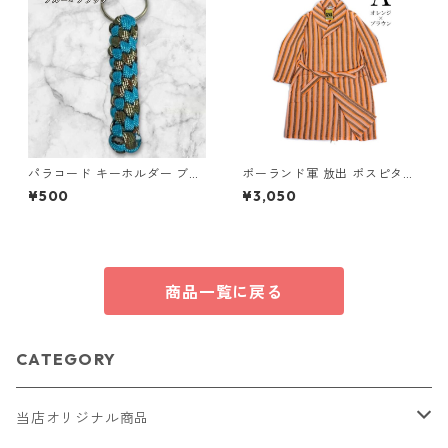
ゆめかわ ギフト
パラコード キーホルダー ブル
ポーランド軍 放出 ポスピタル
ー ブラック 編み込み s16
ガウン ストライプ A オレンジ
¥500
¥3,050
×ブラウン 176サイズ 未使用
デッドストック ミリタリーウ
ェア
商品一覧に戻る
CATEGORY
当店オリジナル商品