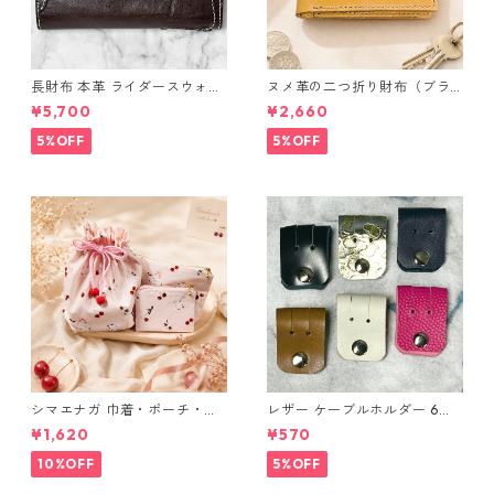
長財布 本革 ライダースウォレ
ヌメ革の二つ折り財布（ブラ
ット 国産 ヌメ革 ブラウン バ
ウン系）
¥5,700
¥2,660
ングラデシュ l175 レザー 革財
布 ハンドメイド 経年変化
5%OFF
5%OFF
シマエナガ 巾着・ポーチ・ミ
レザー ケーブルホルダー 6個
ニポーチ(カード収納にも) ３
セット
¥1,620
¥570
点セット さくらんぼ柄×淡いピ
ンク
10%OFF
5%OFF