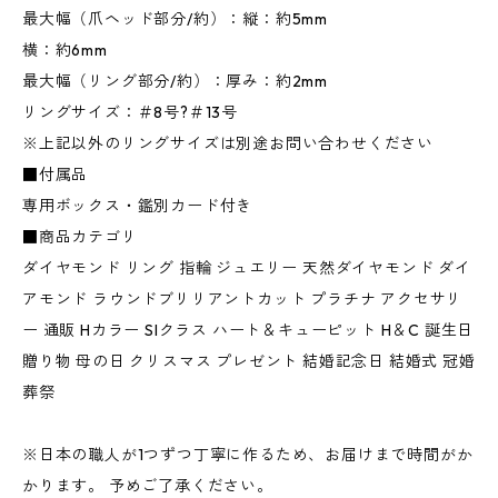
最大幅（爪ヘッド部分/約）：縦：約5mm
横：約6mm
最大幅（リング部分/約）：厚み：約2mm
リングサイズ：＃8号?＃13号
※上記以外のリングサイズは別途お問い合わせください
■付属品
専用ボックス・鑑別カード付き
■商品カテゴリ
ダイヤモンド リング 指輪 ジュエリー 天然ダイヤモンド ダイ
アモンド ラウンドブリリアントカット プラチナ アクセサリ
ー 通販 Hカラー SIクラス ハート＆キューピット H＆C 誕生日
贈り物 母の日 クリスマス プレゼント 結婚記念日 結婚式 冠婚
葬祭
※日本の職人が1つずつ丁寧に作るため、お届けまで時間がか
かります。 予めご了承ください。