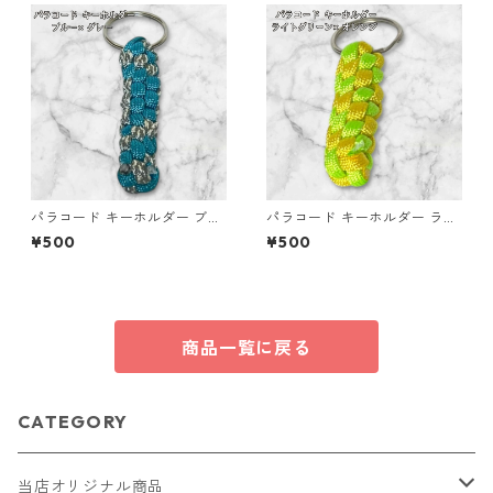
パラコード キーホルダー ブル
パラコード キーホルダー ライ
ー グレー 編み込み s20
トグリーン イエロー 編み込み
¥500
¥500
s26
商品一覧に戻る
CATEGORY
当店オリジナル商品