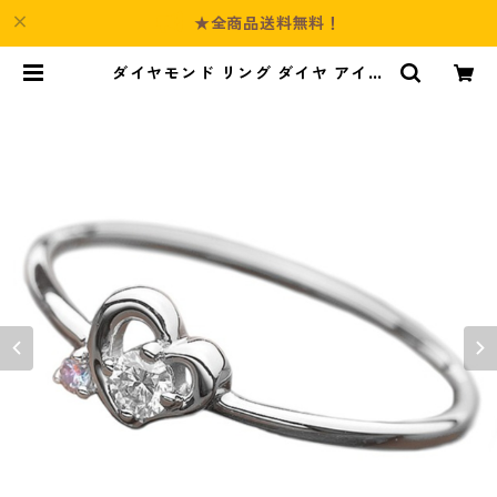
★全商品送料無料！
ダイヤモンド リング ダイヤ アイス
ブルーダイヤ 合計0.06ct 8号 プラ
チナ Pt950 ハートモチーフ 指輪 ダ
イヤリング 鑑別カード付き ジュエ
リー アクセサリー レディース | Cul
ture-Booth