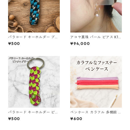
パラコード キーホルダー ブル
アコヤ真珠 パール ピアス K18
ー×ブラック・ホワイト ハンド
イエローゴールド ジプシー フ
¥500
¥94,000
メイド 国産 本革 ヌメ革
ック ピアス 7mm 7ミリ珠 あ
こや 本真珠 真珠 ジュエリー
アクセサリー レディース
パラコード キーホルダー ピン
ペンケース カラフル 多機能 筆
ク グリーン 編み込み s18
箱 ファスナー6本 s9
¥500
¥600