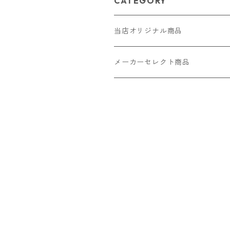
CATEGORY
当店オリジナル商品
レザー（革）
メーカーセレクト商品
ロングウォレット
ストラップ
財布・キーケース・カードケース
ショートウォレット
キーホルダー・チャーム
コインケース
ドール
アクセサリー
ハーフウォレット
バッグ
ドール服 22cm用
ピアス
ニット・布製品
腕時計
名刺入れ
カードケース・名刺入れ
ドール服 27cm用
ネックレス・ペンダント
トートバッグ
メンズ
パラコード
バッグ
お守りケース Lサイズ
長財布
ドール服 22cm・27cm
リング・指輪
雑貨
レディース
キーホルダー
クラフトバンド
ペット