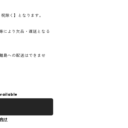
日・祝除く】となります。
等により欠品・遅延となる
離島への配送はできませ
vailable
向け