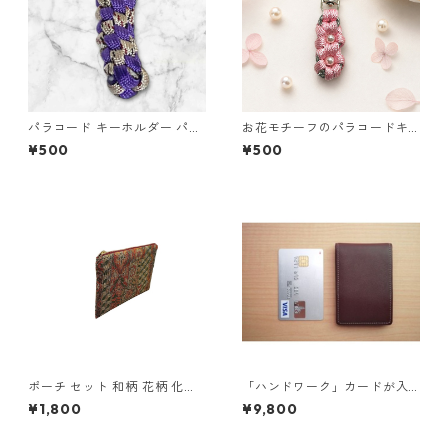
パラコード キーホルダー パー
お花モチーフのパラコードキ
プル ベージュ系 編み込み s34
ーホルダー ピンク×グレー ハ
¥500
¥500
ンドメイド 国産 本革 ヌメ革
ポーチ セット 和柄 花柄 化粧
「ハンドワーク」カードが入
ポーチ 小物入れ マチあり マチ
る小さな小銭入れ ネイビー
¥1,800
¥9,800
なし o63 布小物 ハンドメイド