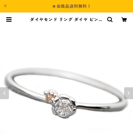
★全商品送料無料！
ダイヤモンド リング ダイヤ ピンク
ダイヤ 合計0.06ct 12号 プラチナ
Pt950 花 フラワーモチーフ 指輪 ダ
イヤリング 鑑別カード付き ジュエ
リー アクセサリー レディース | Cul
ture-Booth