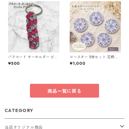
パラコード キーホルダー ピン
コースター 5枚セット 花柄 レ
ク グレー 編み込み s28
ース 手編み ブルー パープル s
¥500
¥1,000
2 ギフト
商品一覧に戻る
CATEGORY
当店オリジナル商品