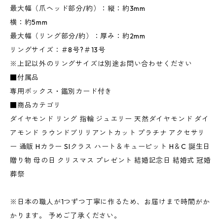
最大幅（爪ヘッド部分/約）：縦：約3mm
横：約5mm
最大幅（リング部分/約）：厚み：約2mm
リングサイズ：＃8号?＃13号
※上記以外のリングサイズは別途お問い合わせください
■付属品
専用ボックス・鑑別カード付き
■商品カテゴリ
ダイヤモンド リング 指輪 ジュエリー 天然ダイヤモンド ダイ
アモンド ラウンドブリリアントカット プラチナ アクセサリ
ー 通販 Hカラー SIクラス ハート＆キューピット H＆C 誕生日
贈り物 母の日 クリスマス プレゼント 結婚記念日 結婚式 冠婚
葬祭
※日本の職人が1つずつ丁寧に作るため、お届けまで時間がか
かります。 予めご了承ください。