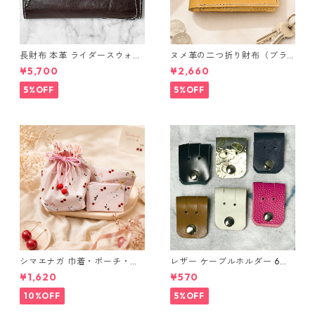
長財布 本革 ライダースウォレ
ヌメ革の二つ折り財布（ブラ
ット 国産 ヌメ革 ブラウン バ
ウン系）
¥5,700
¥2,660
ングラデシュ l175 レザー 革財
布 ハンドメイド 経年変化
5%OFF
5%OFF
シマエナガ 巾着・ポーチ・ミ
レザー ケーブルホルダー 6個
ニポーチ(カード収納にも) ３
セット
¥1,620
¥570
点セット さくらんぼ柄×淡いピ
ンク
10%OFF
5%OFF