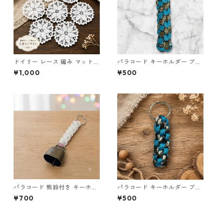
ドイリー レース 編み マット
パラコード キーホルダー ブル
白 コースター s1
ー ブラック 編み込み s16
¥1,000
¥500
パラコード 熊鈴付き キーホル
パラコード キーホルダー ブル
ダー ホワイト×ピンク 編み込
ー×ブラック・ホワイト ハンド
¥700
¥500
み S42 アウトドア
メイド 国産 本革 ヌメ革