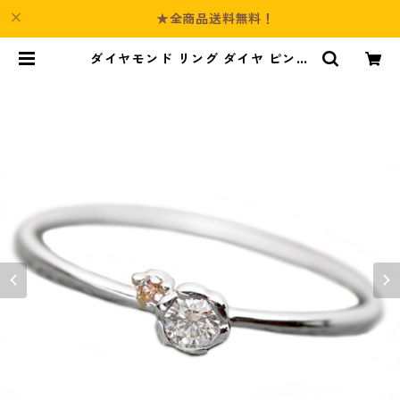
★全商品送料無料！
ダイヤモンド リング ダイヤ ピンク
ダイヤ 合計0.06ct 12.5号 プラチ
ナ Pt950 花 フラワーモチーフ 指輪
ダイヤリング 鑑別カード付き ジュ
エリー アクセサリー レディース | C
ulture-Booth