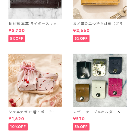
長財布 本革 ライダースウォレ
ヌメ革の二つ折り財布（ブラ
ット 国産 ヌメ革 ブラウン バ
ウン系）
¥5,700
¥2,660
ングラデシュ l175 レザー 革財
布 ハンドメイド 経年変化
5%OFF
5%OFF
シマエナガ 巾着・ポーチ・ミ
レザー ケーブルホルダー 6個
ニポーチ(カード収納にも) ３
セット
¥1,620
¥570
点セット さくらんぼ柄×淡いピ
ンク
10%OFF
5%OFF