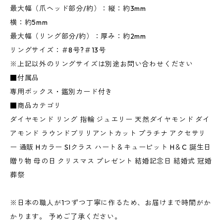
最大幅（爪ヘッド部分/約）：縦：約3mm
横：約5mm
最大幅（リング部分/約）：厚み：約2mm
リングサイズ：＃8号?＃13号
※上記以外のリングサイズは別途お問い合わせください
■付属品
専用ボックス・鑑別カード付き
■商品カテゴリ
ダイヤモンド リング 指輪 ジュエリー 天然ダイヤモンド ダイ
アモンド ラウンドブリリアントカット プラチナ アクセサリ
ー 通販 Hカラー SIクラス ハート＆キューピット H＆C 誕生日
贈り物 母の日 クリスマス プレゼント 結婚記念日 結婚式 冠婚
葬祭
※日本の職人が1つずつ丁寧に作るため、お届けまで時間がか
かります。 予めご了承ください。