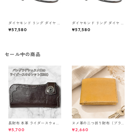
ダイヤモンド リング ダイヤ ア
ダイヤモンド リング ダイヤ ア
イスブルーダイヤ 合計0.06ct
イスブルーダイヤ 合計0.06ct
¥57,580
¥57,580
10.5号 プラチナ Pt950 ハート
11号 プラチナ Pt950 ハートモ
モチーフ 指輪 ダイヤリング 鑑
チーフ 指輪 ダイヤリング 鑑別
別カード付き ジュエリー アク
カード付き ジュエリー アクセ
セサリー レディース
サリー レディース
セール中の商品
長財布 本革 ライダースウォレ
ヌメ革の二つ折り財布（ブラ
ット 国産 ヌメ革 ブラウン バ
ウン系）
¥5,700
¥2,660
ングラデシュ l175 レザー 革財