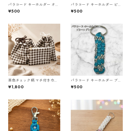
パラコード キーホルダー オレ
パラコード キーホルダー ピン
ンジ ライトグリーン 編み込み
ク ホワイト 編み込み s27
¥500
¥500
s25
茶色チェック柄 マチ付き巾
パラコード キーホルダー ブル
着・巾着・ミニポーチ 3点セッ
ー グレー 編み込み s20
¥1,800
¥500
ト O66 巾着袋 布小物 ハンド
メイド