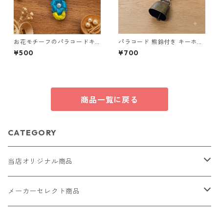
お花モチーフのパラコードキ
パラコード 熊鈴付き キーホル
ーホルダー ブルー×イエロー
ダー ホワイト×ピンク 編み込
¥500
¥700
ハンドメイド 国産 本革 ヌメ革
み S42 アウトドア
商品一覧に戻る
CATEGORY
当店オリジナル商品
レザー（革）
メーカーセレクト商品
ロングウォレット