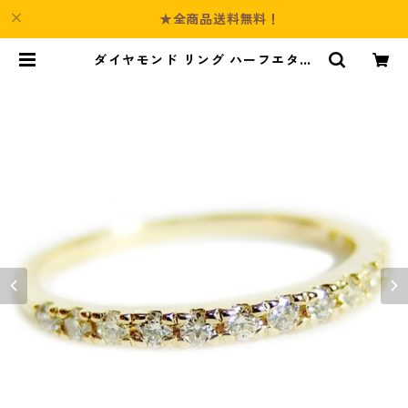
★全商品送料無料！
ダイヤモンド リング ハーフエタニ
ティ 0.2ct 8号 K18イエローゴール
ド 0.2カラット エタニティリング
指輪 鑑別カード付き ジュエリー ア
クセサリー レディース | Culture-B
ooth