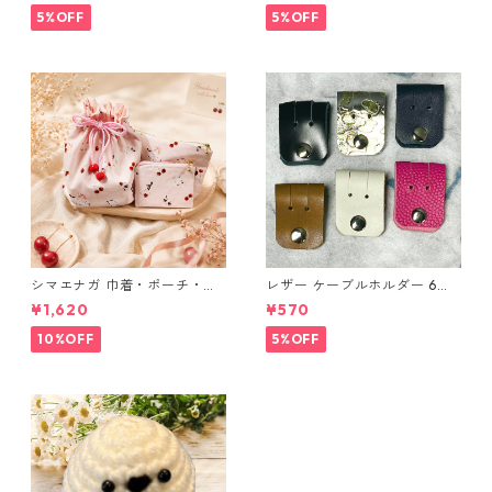
布 ハンドメイド 経年変化
5%OFF
5%OFF
シマエナガ 巾着・ポーチ・ミ
レザー ケーブルホルダー 6個
ニポーチ(カード収納にも) ３
セット
¥1,620
¥570
点セット さくらんぼ柄×淡いピ
ンク
10%OFF
5%OFF