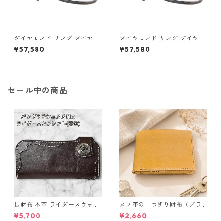
ダイヤモンド リング ダイヤ ア
ダイヤモンド リング ダイヤ ア
イスブルーダイヤ 合計0.06ct
イスブルーダイヤ 合計0.06ct
¥57,580
¥57,580
10.5号 プラチナ Pt950 ハート
11号 プラチナ Pt950 ハートモ
モチーフ 指輪 ダイヤリング 鑑
チーフ 指輪 ダイヤリング 鑑別
別カード付き ジュエリー アク
カード付き ジュエリー アクセ
セサリー レディース
サリー レディース
セール中の商品
長財布 本革 ライダースウォレ
ヌメ革の二つ折り財布（ブラ
ット 国産 ヌメ革 ブラウン バ
ウン系）
¥5,700
¥2,660
ングラデシュ l175 レザー 革財