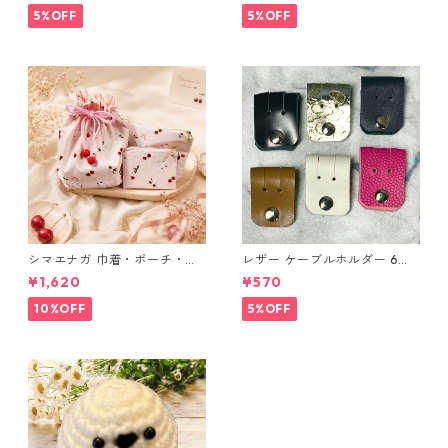
布 ハンドメイド 経年変化
5%OFF
5%OFF
シマエナガ 巾着・ポーチ・ミ
レザー ケーブルホルダー 6個
ニポーチ(カード収納にも) ３
セット
¥1,620
¥570
点セット さくらんぼ柄×淡いピ
ンク
10%OFF
5%OFF