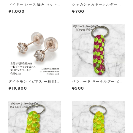
ドイリー レース 編み マット
シャカシャカキーホルダー く
白 コースター s1
らげ レジン キーホルダー パー
¥1,000
¥700
プル ビーズ チャーム付き かわ
いい ハンドメイド シェイカー
星 月 花 バッグチャーム キッ
ズ レディース プレゼント 雑貨
ゆめかわ ギフト
ダイヤモンドピアス 一粒 K18
パラコード キーホルダー ピン
ピンクゴールド 合計0.1ct ス
ク グリーン 編み込み s18
¥19,800
¥500
タッドピアス おしゃれ シンプ
ル スタッド ジュエリー アクセ
サリー レディース