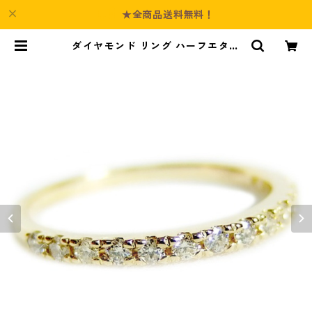
★全商品送料無料！
ダイヤモンド リング ハーフエタニ
ティ 0.2ct 10号 K18イエローゴー
ルド 0.2カラット エタニティリング
指輪 鑑別カード付き ジュエリー ア
クセサリー レディース | Culture-B
ooth