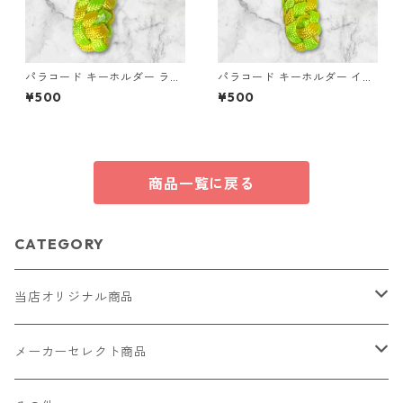
パラコード キーホルダー ライ
パラコード キーホルダー イエ
トグリーン イエロー 編み込み
ロー ライトグリーン 編み込み
¥500
¥500
s26
s37 アウトドア
商品一覧に戻る
CATEGORY
当店オリジナル商品
レザー（革）
メーカーセレクト商品
ロングウォレット