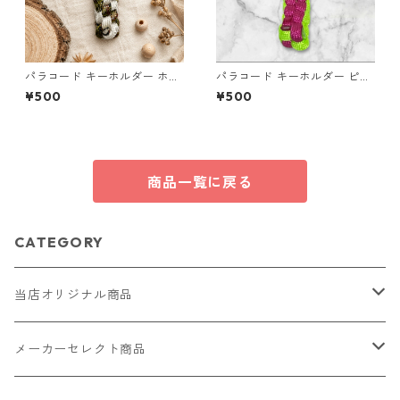
パラコード キーホルダー ホワ
パラコード キーホルダー ピン
イト× グリーン・ブラウン ハ
ク グリーン 編み込み s30
¥500
¥500
ンドメイド 国産 本革 ヌメ革
商品一覧に戻る
CATEGORY
当店オリジナル商品
レザー（革）
メーカーセレクト商品
ロングウォレット