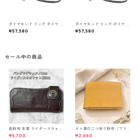
ダイヤモンド リング ダイヤ ア
ダイヤモンド リング ダイヤ ア
イスブルーダイヤ 合計0.06ct
イスブルーダイヤ 合計0.06ct
¥57,580
¥57,580
10.5号 プラチナ Pt950 ハート
11号 プラチナ Pt950 ハートモ
モチーフ 指輪 ダイヤリング 鑑
チーフ 指輪 ダイヤリング 鑑別
別カード付き ジュエリー アク
カード付き ジュエリー アクセ
セサリー レディース
サリー レディース
セール中の商品
長財布 本革 ライダースウォレ
ヌメ革の二つ折り財布（ブラ
ット 国産 ヌメ革 ブラウン バ
ウン系）
¥5,700
¥2,660
ングラデシュ l175 レザー 革財