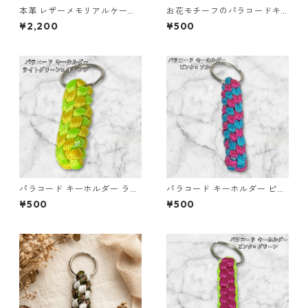
本革 レザーメモリアルケース
お花モチーフのパラコードキ
黒 クリア窓 肉球 ペット遺毛ケ
ーホルダー ブルー×イエロー
¥2,200
¥500
ース ハンドメイド
ハンドメイド 国産 本革 ヌメ革
パラコード キーホルダー ライ
パラコード キーホルダー ピン
トグリーン イエロー 編み込み
ク ブルー 編み込み s38 アウト
¥500
¥500
s26
ドア