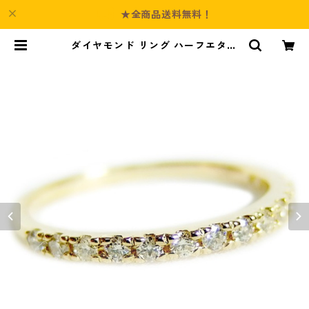
★全商品送料無料！
ダイヤモンド リング ハーフエタニ
ティ 0.2ct 10.5号 K18イエローゴ
ールド 0.2カラット エタニティリン
グ 指輪 鑑別カード付き ジュエリー
アクセサリー レディース | Culture
-Booth