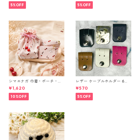
布 ハンドメイド 経年変化
5%OFF
5%OFF
シマエナガ 巾着・ポーチ・ミ
レザー ケーブルホルダー 6個
ニポーチ(カード収納にも) ３
セット
¥1,620
¥570
点セット さくらんぼ柄×淡いピ
ンク
10%OFF
5%OFF