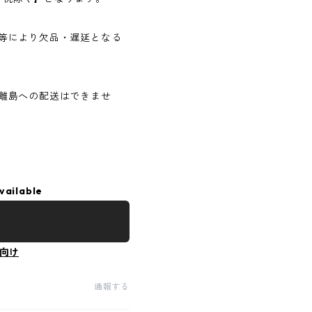
等により欠品・遅延となる
離島への配送はできませ
vailable
向け
通報する