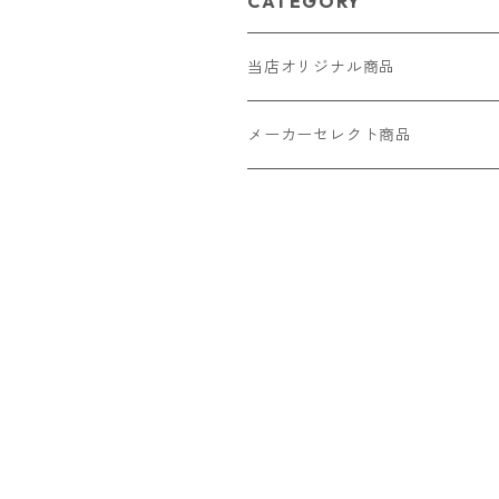
CATEGORY
当店オリジナル商品
レザー（革）
メーカーセレクト商品
ロングウォレット
ストラップ
財布・キーケース・カードケース
ショートウォレット
キーホルダー・チャーム
コインケース
ドール
アクセサリー
ハーフウォレット
バッグ
ドール服 22cm用
ピアス
ニット・布製品
腕時計
名刺入れ
カードケース・名刺入れ
ドール服 27cm用
ネックレス・ペンダント
トートバッグ
メンズ
パラコード
バッグ
お守りケース Lサイズ
長財布
ドール服 22cm・27cm
リング・指輪
雑貨
レディース
キーホルダー
クラフトバンド
ペット