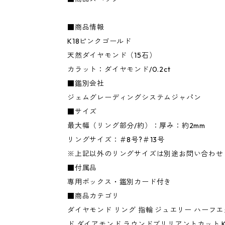
■商品情報
K18ピンクゴールド
天然ダイヤモンド（15石）
カラット：ダイヤモンド/0.2ct
■鑑別会社
ジェムグレーディングシステムジャパン
■サイズ
最大幅（リング部分/約）：厚み：約2mm
リングサイズ：＃8号?＃13号
※上記以外のリングサイズは別途お問い合わせ
■付属品
専用ボックス・鑑別カード付き
■商品カテゴリ
ダイヤモンド リング 指輪 ジュエリー ハーフ
ド ダイアモンド ラウンドブリリアントカット K