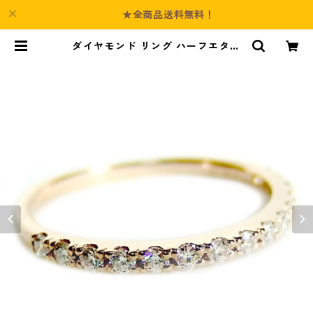
★全商品送料無料！
ダイヤモンド リング ハーフエタニ
ティ 0.2ct 9号 K18 ピンクゴール
ド 0.2カラット エタニティリング
指輪 鑑別カード付き ジュエリー ア
クセサリー レディース | Culture-B
ooth