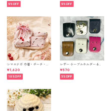
布 ハンドメイド 経年変化
5%OFF
5%OFF
シマエナガ 巾着・ポーチ・ミ
レザー ケーブルホルダー 6個
ニポーチ(カード収納にも) ３
セット
¥1,620
¥570
点セット さくらんぼ柄×淡いピ
ンク
10%OFF
5%OFF