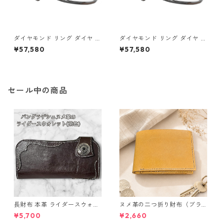
ダイヤモンド リング ダイヤ ア
ダイヤモンド リング ダイヤ ア
イスブルーダイヤ 合計0.06ct
イスブルーダイヤ 合計0.06ct
¥57,580
¥57,580
10.5号 プラチナ Pt950 ハート
11号 プラチナ Pt950 ハートモ
モチーフ 指輪 ダイヤリング 鑑
チーフ 指輪 ダイヤリング 鑑別
別カード付き ジュエリー アク
カード付き ジュエリー アクセ
セサリー レディース
サリー レディース
セール中の商品
長財布 本革 ライダースウォレ
ヌメ革の二つ折り財布（ブラ
ット 国産 ヌメ革 ブラウン バ
ウン系）
¥5,700
¥2,660
ングラデシュ l175 レザー 革財