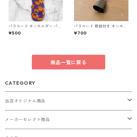
パラコード キーホルダー パー
パラコード 熊鈴付き キーホル
プル オレンジ 編み込み s19
ダー ホワイト×ピンク 編み込
¥500
¥700
み S42 アウトドア
商品一覧に戻る
CATEGORY
当店オリジナル商品
レザー（革）
メーカーセレクト商品
ロングウォレット