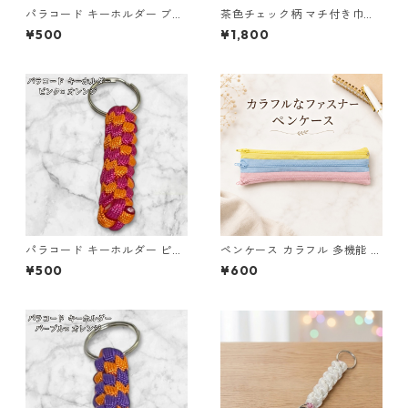
パラコード キーホルダー ブル
茶色チェック柄 マチ付き巾
ー イエロー 編み込み s32
着・巾着・ミニポーチ 3点セッ
¥500
¥1,800
ト O66 巾着袋 布小物 ハンド
メイド
パラコード キーホルダー ピン
ペンケース カラフル 多機能 筆
ク オレンジ 編み込み s17
箱 ファスナー6本 s10
¥500
¥600