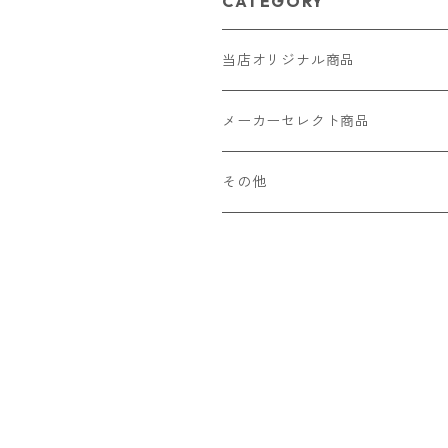
CATEGORY
当店オリジナル商品
レザー（革）
メーカーセレクト商品
ロングウォレット
ストラップ
財布・キーケース・カードケース
その他
ショートウォレット
キーホルダー・チャーム
コインケース
ドール
アクセサリー
ハーフウォレット
バッグ
ドール服 22cm用
ピアス
ニット・布製品
腕時計
名刺入れ
カードケース・名刺入れ
ドール服 27cm用
ネックレス・ペンダント
トートバッグ
メンズ
パラコード
バッグ
お守りケース Lサイズ
長財布
ドール服 22cm・27cm
リング・指輪
雑貨
レディース
キーホルダー
クラフトバンド
ペット