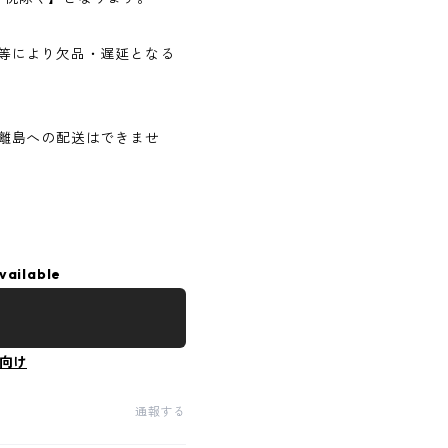
等により欠品・遅延となる
離島への配送はできませ
vailable
向け
通報する