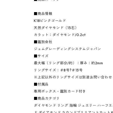
■商品情報
K18ピンクゴールド
天然ダイヤモンド（15石）
カラット：ダイヤモンド/0.2ct
■鑑別会社
ジェムグレーディングシステムジャパン
■サイズ
最大幅（リング部分/約）：厚み：約2mm
リングサイズ：＃8号?＃13号
※上記以外のリングサイズは別途お問い合わせ
■付属品
専用ボックス・鑑別カード付き
■商品カテゴリ
ダイヤモンド リング 指輪 ジュエリー ハーフ
ド ダイアモンド ラウンドブリリアントカット K