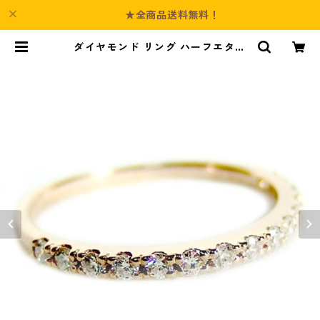
★全商品送料無料！
ダイヤモンド リング ハーフエタニ
ティ 0.2ct 10号 K18 ピンクゴール
ド 0.2カラット エタニティリング
指輪 鑑別カード付き ジュエリー ア
クセサリー レディース | Culture-B
ooth