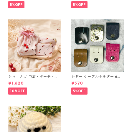
布 ハンドメイド 経年変化
5%OFF
5%OFF
シマエナガ 巾着・ポーチ・ミ
レザー ケーブルホルダー 6個
ニポーチ(カード収納にも) ３
セット
¥1,620
¥570
点セット さくらんぼ柄×淡いピ
ンク
10%OFF
5%OFF