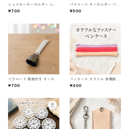
シェイカーキーホルダー レジ
パラコード キーホルダー パー
ン キーホルダー ハート 鍵 バ
プル ベージュ系 編み込み s34
¥700
¥500
ッグチャーム ハンドメイド レ
ジンアクセサリー クリアパー
プル かわいい ゆめかわ キラキ
ラ チャーム ビーズ入り プレゼ
ント ギフト
パラコード 熊鈴付き キーホル
ペンケース カラフル 多機能 筆
ダー ホワイト×ピンク 編み込
箱 ファスナー6本 s9
¥700
¥600
み S42 アウトドア