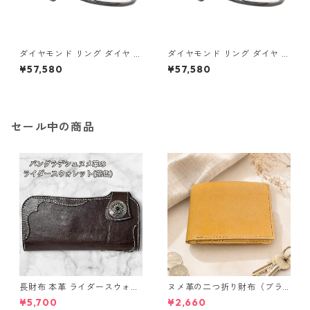
ダイヤモンド リング ダイヤ ア
ダイヤモンド リング ダイヤ ア
イスブルーダイヤ 合計0.06ct
イスブルーダイヤ 合計0.06ct
¥57,580
¥57,580
10.5号 プラチナ Pt950 ハート
11号 プラチナ Pt950 ハートモ
モチーフ 指輪 ダイヤリング 鑑
チーフ 指輪 ダイヤリング 鑑別
別カード付き ジュエリー アク
カード付き ジュエリー アクセ
セサリー レディース
サリー レディース
セール中の商品
長財布 本革 ライダースウォレ
ヌメ革の二つ折り財布（ブラ
ット 国産 ヌメ革 ブラウン バ
ウン系）
¥5,700
¥2,660
ングラデシュ l175 レザー 革財