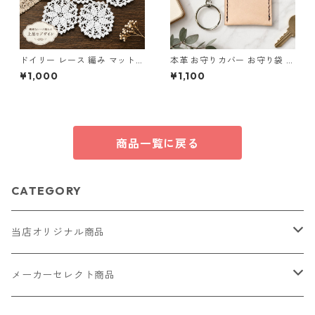
ドイリー レース 編み マット
本革 お守りカバー お守り袋 日
白 コースター s1
本製 生成り ナチュラル サイズ
¥1,000
¥1,100
M l105 レザー お守りケース
ハンドメイド 経年変化
商品一覧に戻る
CATEGORY
当店オリジナル商品
レザー（革）
メーカーセレクト商品
ロングウォレット