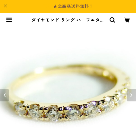
★全商品送料無料！
ダイヤモンド リング ハーフエタニ
ティ 0.5ct K18 イエローゴールド 1
1号 0.5カラット エタニティリング
指輪 鑑別カード付き ジュエリー ア
クセサリー レディース | Culture-B
ooth