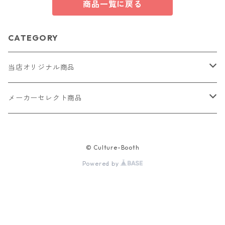
商品一覧に戻る
CATEGORY
当店オリジナル商品
レザー（革）
メーカーセレクト商品
ロングウォレット
ストラップ
財布・キーケース・カードケース
© Culture-Booth
ショートウォレット
キーホルダー・チャーム
コインケース
ドール
アクセサリー
Powered by
ハーフウォレット
バッグ
ドール服 22cm用
ピアス
ニット・布製品
腕時計
名刺入れ
カードケース・名刺入れ
ドール服 27cm用
ネックレス・ペンダント
トートバッグ
メンズ
パラコード
バッグ