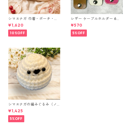
シマエナガ 巾着・ポーチ・ミ
レザー ケーブルホルダー 6個
ニポーチ(カード収納にも) ３
セット
¥1,620
¥570
点セット さくらんぼ柄×淡いピ
ンク
10%OFF
5%OFF
シマエナガの編みぐるみ（ノ
ーマル）
¥1,425
5%OFF