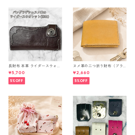
長財布 本革 ライダースウォレ
ヌメ革の二つ折り財布（ブラ
ット 国産 ヌメ革 ブラウン バ
ウン系）
¥5,700
¥2,660
ングラデシュ l175 レザー 革財
布 ハンドメイド 経年変化
5%OFF
5%OFF