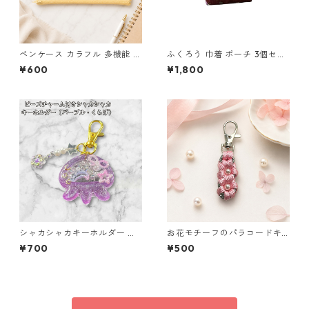
ペンケース カラフル 多機能 筆
ふくろう 巾着 ポーチ 3個セッ
箱 ファスナー6本 s11
ト 和風 縁起物 o64 巾着袋 布
¥600
¥1,800
小物 ハンドメイド
シャカシャカキーホルダー く
お花モチーフのパラコードキ
らげ レジン キーホルダー パー
ーホルダー ピンク×グレー ハ
¥700
¥500
プル ビーズ チャーム付き かわ
ンドメイド 国産 本革 ヌメ革
いい ハンドメイド シェイカー
星 月 花 バッグチャーム キッ
ズ レディース プレゼント 雑貨
ゆめかわ ギフト