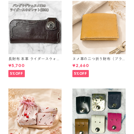
長財布 本革 ライダースウォレ
ヌメ革の二つ折り財布（ブラ
ット 国産 ヌメ革 ブラウン バ
ウン系）
¥5,700
¥2,660
ングラデシュ l175 レザー 革財
布 ハンドメイド 経年変化
5%OFF
5%OFF