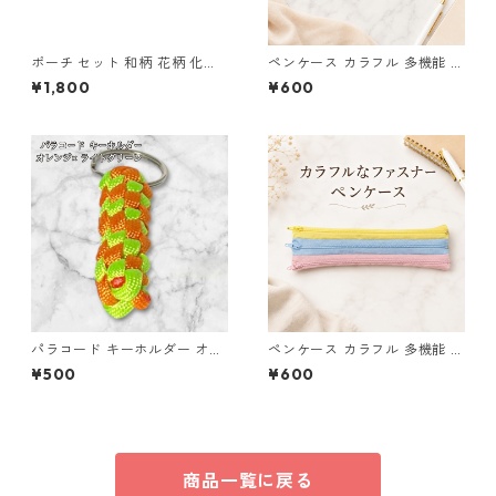
ポーチ セット 和柄 花柄 化粧
ペンケース カラフル 多機能 筆
ポーチ 小物入れ マチあり マチ
箱 ファスナー6本 s9
¥1,800
¥600
なし o63 布小物 ハンドメイド
パラコード キーホルダー オレ
ペンケース カラフル 多機能 筆
ンジ ライトグリーン 編み込み
箱 ファスナー6本 s10
¥500
¥600
s25
商品一覧に戻る