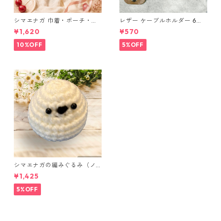
シマエナガ 巾着・ポーチ・ミ
レザー ケーブルホルダー 6個
ニポーチ(カード収納にも) ３
セット
¥1,620
¥570
点セット さくらんぼ柄×淡いピ
ンク
10%OFF
5%OFF
シマエナガの編みぐるみ（ノ
ーマル）
¥1,425
5%OFF