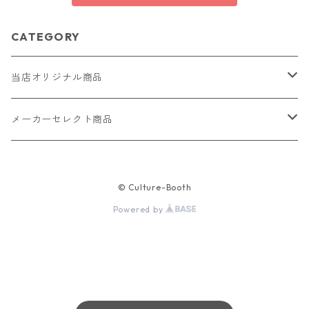
CATEGORY
当店オリジナル商品
レザー（革）
メーカーセレクト商品
ロングウォレット
ストラップ
財布・キーケース・カードケース
© Culture-Booth
ショートウォレット
キーホルダー・チャーム
コインケース
ドール
アクセサリー
Powered by
ハーフウォレット
バッグ
ドール服 22cm用
ピアス
ニット・布製品
腕時計
名刺入れ
カードケース・名刺入れ
ドール服 27cm用
ネックレス・ペンダント
トートバッグ
メンズ
パラコード
バッグ