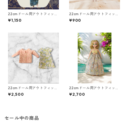
22cmドール用アウトフィッ
22cmドール用アウトフィット
ト 着物二点セット 青緑の
二点セット ピンクのベアト
¥1,150
¥900
花柄×白と緑の帯 シック ク
ップ＆プリーツスカート ア
ール系
イドル 変身ヒロイン風
22cmドール用アウトフィット
22cmドール用アウトフィット
5点セット カジュアル着回し
5点セット 南国風・ハワイア
¥2,500
¥2,700
コーデ ギャザースカート他
ン風コーデ
セール中の商品