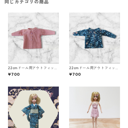
同じカテゴリの商品
22cmドール用アウトフィッ
22cmドール用アウトフィッ
ト 襟付き長そでシャツ ピ
ト 襟付き長そでシャツ 青×
¥700
¥700
ンク×ドット柄 カジュアル
花柄 カジュアル リアルク
リアルクローズ
ローズ