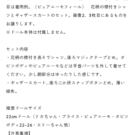
目は着用例。（ピュアニーモフィール） 花柄の襟付きシャ
ツとギャザースカートのセット。画像2、3枚目にあるものを
お譲りします。
※ドール本体は付属しません。
セット内容
・花柄の襟付き長そでシャツ…後ろマジックテープどめ。オ
ビツボディやピュアニーモなどは手首パーツを外して着せて
ください。少し胴部分はゆったりした感じです。
・ギャザースカート…後ろ二か所スナップボタンどめ。薄い
緑色。
推奨ドールサイズ
22cmドール（リカちゃん・ブライス・ピュアニーモ・オビツ
ボディ22-26・エリーちゃん他）
【注意事項】