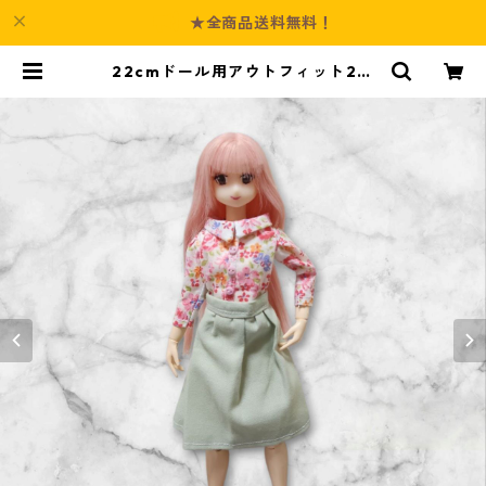
★全商品送料無料！
22cmドール用アウトフィット2点
セット 花柄シャツ＆ギャザースカ
ート 春風コーデ | Culture-Boot
h