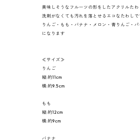
美味しそうなフルーツの形をしたアクリルたわ
洗剤がなくても汚れを落とせるエコなたわしで
りんご・もも・バナナ・メロン・青りんご・パ
になります
≪サイズ≫
りんご
縦:約11cm
横:約9.5cm
もも
縦:約12cm
横:約9cm
バナナ