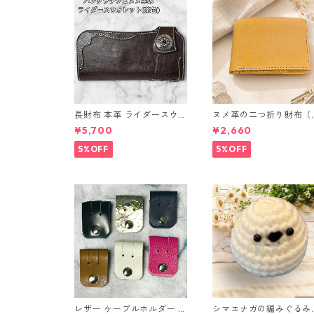
長財布 本革 ライダースウォ
ヌメ革の二つ折り財布（
レット 国産 ヌメ革 ブラウ
ラウン系）
¥5,700
¥2,660
ン バングラデシュ l175 レ
ザー 革財布 ハンドメイド
5%OFF
5%OFF
経年変化
レザー ケーブルホルダー 6
シマエナガの編みぐるみ