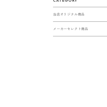
CATEGORY
当店オリジナル商品
レザー（革）
メーカーセレクト商品
ロングウォレット
ストラップ
財布・キーケース・カードケース
ショートウォレット
キーホルダー・チャーム
コインケース
ドール
アクセサリー
ハーフウォレット
バッグ
ドール服 22cm用
ピアス
ニット・布製品
腕時計
名刺入れ
カードケース・名刺入れ
ドール服 27cm用
ネックレス・ペンダント
トートバッグ
メンズ
パラコード
バッグ
お守りケース Lサイズ
長財布
ドール服 22cm・27cm
リング・指輪
雑貨
レディース
キーホルダー
クラフトバンド
ペット