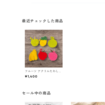
最近チェックした商品
フルーツ アクリルたわし6
個セット
¥1,400
セール中の商品