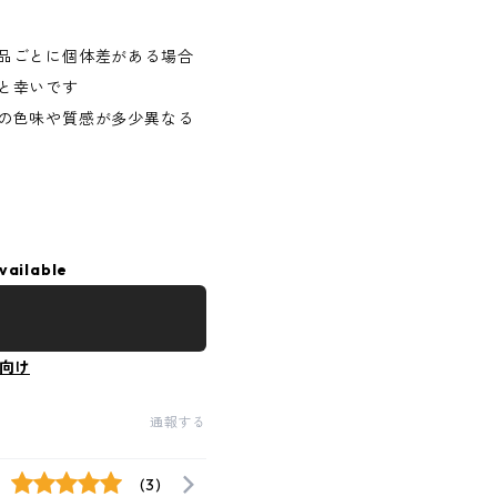
品ごとに個体差がある場合
と幸いです
の色味や質感が多少異なる
vailable
向け
通報する
(3)