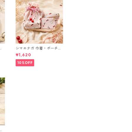
ブ
シマエナガ 巾着・ポーチ・
ミニポーチ(カード収納に
¥1,620
も) ３点セット さくらんぼ
柄×淡いピンク
10%OFF