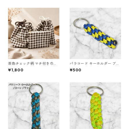
茶色チェック柄 マチ付き巾
パラコード キーホルダー ブル
着・巾着・ミニポーチ 3点セッ
ー イエロー 編み込み s32
¥1,800
¥500
ト O66 巾着袋 布小物 ハンド
メイド