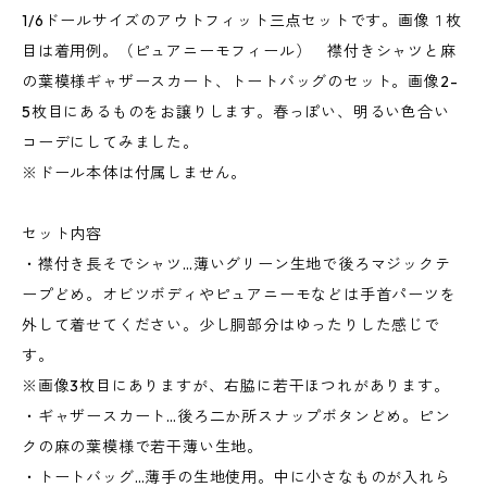
1/6ドールサイズのアウトフィット三点セットです。画像１枚
目は着用例。（ピュアニーモフィール） 襟付きシャツと麻
の葉模様ギャザースカート、トートバッグのセット。画像2-
5枚目にあるものをお譲りします。春っぽい、明るい色合い
コーデにしてみました。
※ドール本体は付属しません。
セット内容
・襟付き長そでシャツ…薄いグリーン生地で後ろマジックテ
ープどめ。オビツボディやピュアニーモなどは手首パーツを
外して着せてください。少し胴部分はゆったりした感じで
す。
※画像3枚目にありますが、右脇に若干ほつれがあります。
・ギャザースカート…後ろ二か所スナップボタンどめ。ピン
クの麻の葉模様で若干薄い生地。
・トートバッグ…薄手の生地使用。中に小さなものが入れら