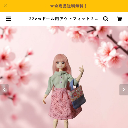
★全商品送料無料！
22cmドール用アウトフィット３点
セット 長袖シャツ・ギャザースカ
ート・ミニトートバッグ 春風コー
デ 若干難あり | Culture-Booth