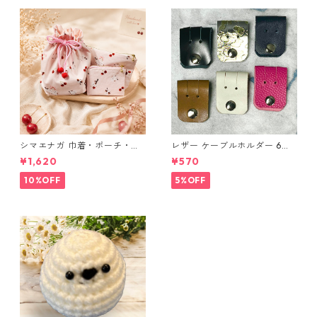
シマエナガ 巾着・ポーチ・ミ
レザー ケーブルホルダー 6個
ニポーチ(カード収納にも) ３
セット
¥1,620
¥570
点セット さくらんぼ柄×淡いピ
ンク
10%OFF
5%OFF