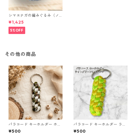
シマエナガの編みぐるみ（ノ
ーマル）
¥1,425
5%OFF
その他の商品
パラコード キーホルダー ホワ
パラコード キーホルダー ライ
イト× グリーン・ブラウン ハ
トグリーン イエロー 編み込み
¥500
¥500
ンドメイド 国産 本革 ヌメ革
s26