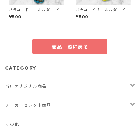
パラコード キーホルダー ブル
パラコード キーホルダー イエ
ー ブラック 編み込み s16
ロー ライトグリーン 編み込み
¥500
¥500
s37 アウトドア
商品一覧に戻る
CATEGORY
当店オリジナル商品
レザー（革）
メーカーセレクト商品
ロングウォレット
ストラップ
財布・キーケース・カードケース
その他