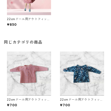
22cmドール用アウトフィット
３点セット 長袖シャツ・ギ
¥850
ャザースカート・ミニトート
バッグ 春風コーデ 若干難
あり
同じカテゴリの商品
22cmドール用アウトフィッ
22cmドール用アウトフィッ
ト 襟付き長そでシャツ ピ
ト 襟付き長そでシャツ 青×
¥700
¥700
ンク×ドット柄 カジュアル
花柄 カジュアル リアルク
リアルクローズ
ローズ