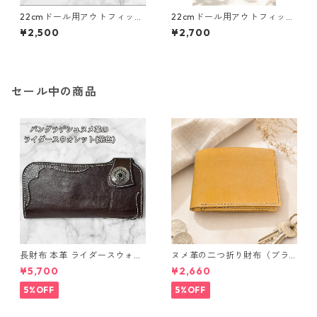
22cmドール用アウトフィット
22cmドール用アウトフィット
5点セット カジュアル着回し
5点セット 南国風・ハワイア
¥2,500
¥2,700
コーデ ギャザースカート他
ン風コーデ
セール中の商品
長財布 本革 ライダースウォレ
ヌメ革の二つ折り財布（ブラ
ット 国産 ヌメ革 ブラウン バ
ウン系）
¥5,700
¥2,660
ングラデシュ l175 レザー 革財
布 ハンドメイド 経年変化
5%OFF
5%OFF