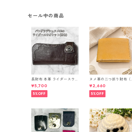
り
セール中の商品
長財布 本革 ライダースウォ
ヌメ革の二つ折り財布（
レット 国産 ヌメ革 ブラウ
ラウン系）
¥5,700
¥2,660
ン バングラデシュ l175 レ
ザー 革財布 ハンドメイド
5%OFF
5%OFF
経年変化