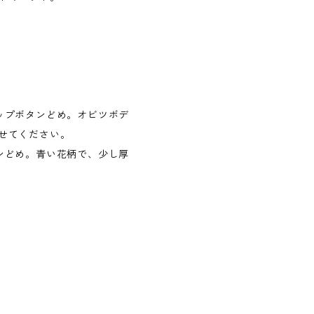
ップボタンどめ。オビツボデ
せてください。
ンどめ。青い花柄で、少し厚