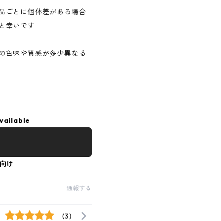
品ごとに個体差がある場合
と幸いです
の色味や質感が多少異なる
vailable
向け
通報する
(3)