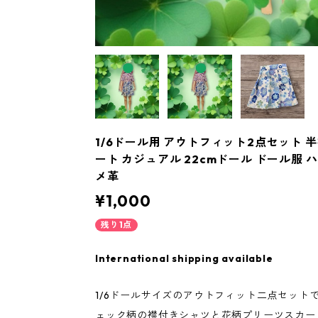
1/6ドール用 アウトフィット2点セット 
ート カジュアル 22cmドール ドール服 
メ革
¥1,000
残り1点
International shipping available
1/6ドールサイズのアウトフィット二点セット
ェック柄の襟付きシャツと花柄プリーツスカー