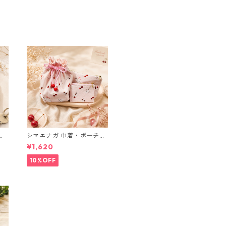
リーン
ブ
シマエナガ 巾着・ポーチ・
ミニポーチ(カード収納に
¥1,620
も) ３点セット さくらんぼ
柄×淡いピンク
10%OFF