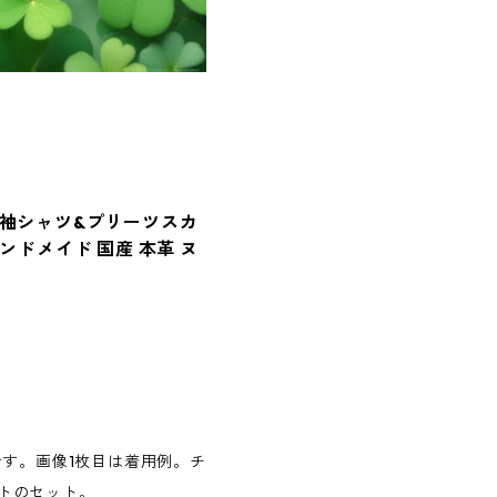
半袖シャツ&プリーツスカ
ハンドメイド 国産 本革 ヌ
です。画像1枚目は着用例。チ
トのセット。