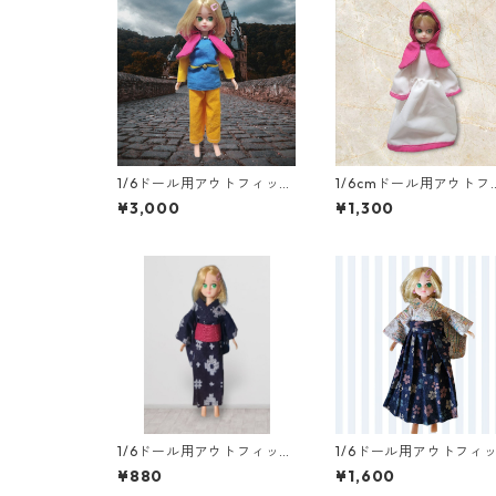
1/6ドール用アウトフィット
1/6cmドール用アウトフ
5点セット 勇者風 一部難
ット二点セット ふんわ
¥3,000
¥1,300
あり
袖のワンピースとフード
セット RPGキャラ風 
法使い
1/6ドール用アウトフィッ
1/6ドール用アウトフィ
ト 浴衣二点セット 紺色
3点セット 着物と袴 
¥880
¥1,600
×ダークレッド 一部難あ
柄