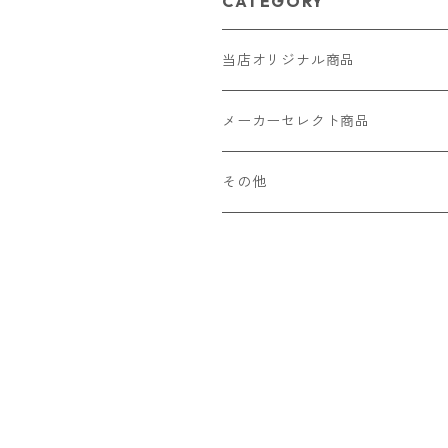
CATEGORY
当店オリジナル商品
レザー（革）
メーカーセレクト商品
ロングウォレット
ストラップ
財布・キーケース・カードケース
その他
ショートウォレット
キーホルダー・チャーム
コインケース
ドール
アクセサリー
ハーフウォレット
バッグ
ドール服 22cm用
ピアス
ニット・布製品
腕時計
名刺入れ
カードケース・名刺入れ
ドール服 27cm用
ネックレス・ペンダント
トートバッグ
メンズ
パラコード
バッグ
お守りケース Lサイズ
長財布
ドール服 22cm・27cm
リング・指輪
雑貨
レディース
キーホルダー
クラフトバンド
ペット