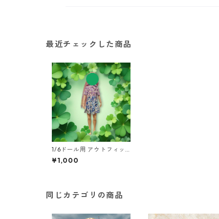
最近チェックした商品
1/6ドール用 アウトフィッ
ト2点セット 半袖シャツ&プ
¥1,000
リーツスカート カジュアル
22cmドール ドール服 ハン
ドメイド 国産 本革 ヌメ革
同じカテゴリの商品