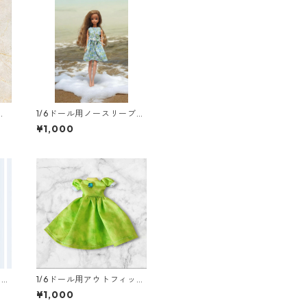
ィ
1/6ドール用ノースリーブワ
り
ンピース＆ネックレスセッ
¥1,000
の
ト 花柄 リゾートワンピ
魔
ース風
ット
1/6ドール用アウトフィッ
花
ト プリンセスドレス風パ
¥1,000
フスリーブワンピース グ