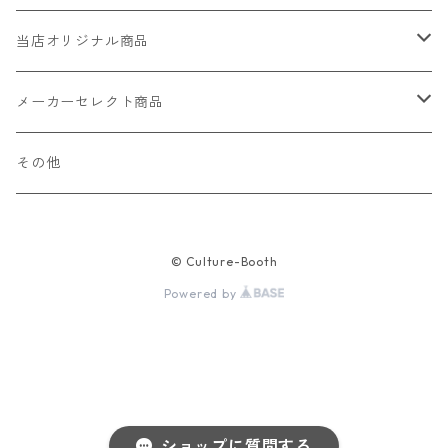
当店オリジナル商品
レザー（革）
メーカーセレクト商品
ロングウォレット
ストラップ
財布・キーケース・カードケース
その他
ショートウォレット
キーホルダー・チャーム
コインケース
ドール
アクセサリー
© Culture-Booth
ハーフウォレット
バッグ
ドール服 22cm用
ピアス
ニット・布製品
腕時計
Powered by
名刺入れ
カードケース・名刺入れ
ドール服 27cm用
ネックレス・ペンダント
トートバッグ
メンズ
パラコード
バッグ
お守りケース Lサイズ
長財布
ドール服 22cm・27cm
リング・指輪
雑貨
レディース
キーホルダー
クラフトバンド
ペット
お守りケース Mサイズ
ショップに質問する
財布