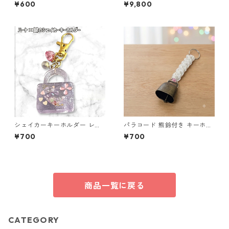
箱 ファスナー6本 s12
る小さな小銭入れ ネイビー
¥600
¥9,800
シェイカーキーホルダー レジ
パラコード 熊鈴付き キーホル
ン キーホルダー ハート 鍵 バ
ダー ホワイト×ピンク 編み込
¥700
¥700
ッグチャーム ハンドメイド レ
み S42 アウトドア
ジンアクセサリー クリアパー
プル かわいい ゆめかわ キラキ
ラ チャーム ビーズ入り プレゼ
ント ギフト
商品一覧に戻る
CATEGORY