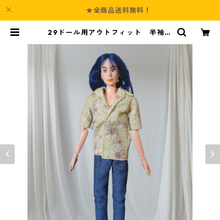
★全商品送料無料！
29ドール用アウトフィット 半袖シ
ャツ アロハシャツ風 花柄 ユニ
セックス | Culture-Booth