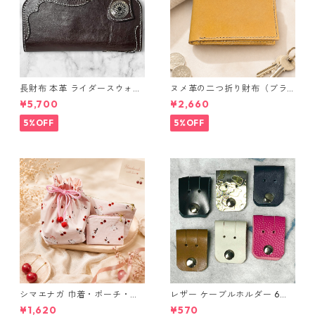
長財布 本革 ライダースウォレ
ヌメ革の二つ折り財布（ブラ
ット 国産 ヌメ革 ブラウン バ
ウン系）
¥5,700
¥2,660
ングラデシュ l175 レザー 革財
布 ハンドメイド 経年変化
5%OFF
5%OFF
シマエナガ 巾着・ポーチ・ミ
レザー ケーブルホルダー 6個
ニポーチ(カード収納にも) ３
セット
¥1,620
¥570