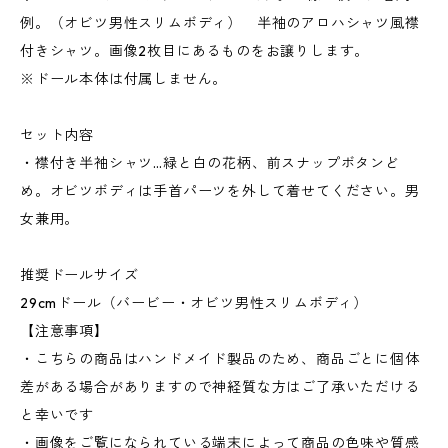
例。（オビツ男性スリムボディ） 半袖のアロハシャツ風襟
付きシャツ。画像2枚目にあるものをお譲りします。
※ドール本体は付属しません。
セット内容
・襟付き半袖シャツ…緑と白の花柄、前スナップボタンど
め。オビツボディは手首パーツを外して着せてください。男
女兼用。
推奨ドールサイズ
29cmドール（バービー・オビツ男性スリムボディ）
【注意事項】
・こちらの商品はハンドメイド製品のため、商品ごとに個体
差がある場合がありますので神経質な方はご了承いただける
と幸いです
・画像をご覧になられている端末によって商品の色味や質感