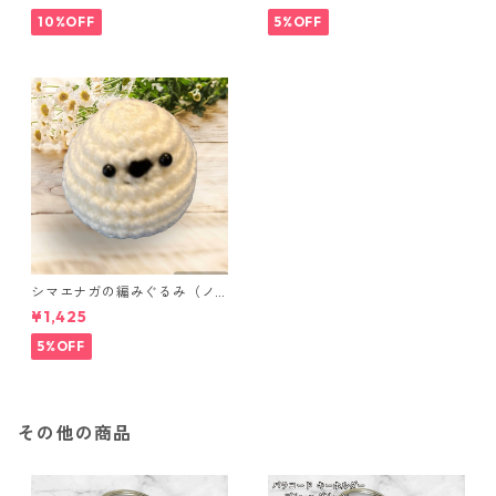
点セット さくらんぼ柄×淡いピ
ンク
10%OFF
5%OFF
シマエナガの編みぐるみ（ノ
ーマル）
¥1,425
5%OFF
その他の商品