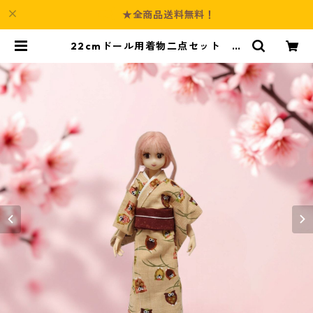
★全商品送料無料！
22cmドール用着物二点セット ふ
くろう柄 ベージュ 茶色 シック
| Culture-Booth