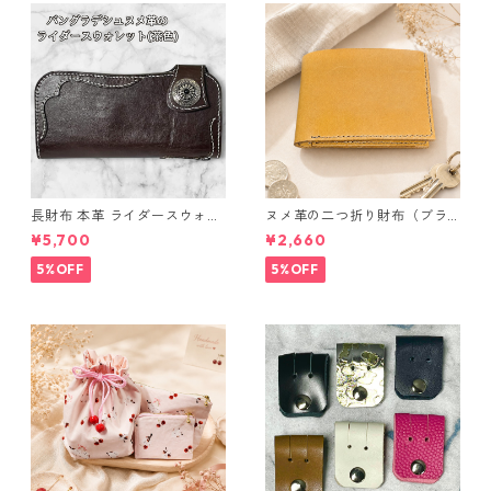
長財布 本革 ライダースウォレ
ヌメ革の二つ折り財布（ブラ
ット 国産 ヌメ革 ブラウン バ
ウン系）
¥5,700
¥2,660
ングラデシュ l175 レザー 革財
布 ハンドメイド 経年変化
5%OFF
5%OFF