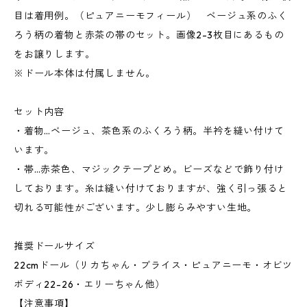
目は着用例。（ピュアニーモフィール） ベージュ系のふく
ろう柄の着物と赤茶の帯のセット。画像2-3枚目にあるもの
をお譲りします。
※ドール本体は付属しません。
セット内容
・着物…ベージュ、茶色系のふくろう柄。半衿を縫い付けて
います。
・帯…赤茶色、マジックテープどめ。ビーズなどで飾り付け
しております。糸は縫い付けておりますが、強く引っ張ると
切れる可能性がございます。少し膨らみやすい生地。
推奨ドールサイズ
22cmドール（リカちゃん・ブライス・ピュアニーモ・オビツ
ボディ22-26・エリーちゃん他）
【注意事項】