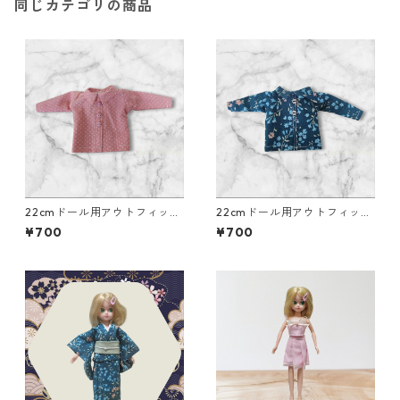
同じカテゴリの商品
22cmドール用アウトフィッ
22cmドール用アウトフィッ
ト 襟付き長そでシャツ ピ
ト 襟付き長そでシャツ 青×
¥700
¥700
ンク×ドット柄 カジュアル
花柄 カジュアル リアルク
リアルクローズ
ローズ