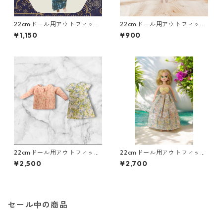
22cmドール用アウトフィッ
22cmドール用アウトフィット
ト 着物二点セット 青緑の
二点セット ピンクのベアト
¥1,150
¥900
花柄×白と緑の帯 シック ク
ップ＆プリーツスカート ア
ール系
イドル 変身ヒロイン風
22cmドール用アウトフィット
22cmドール用アウトフィット
5点セット カジュアル着回し
5点セット 南国風・ハワイア
¥2,500
¥2,700
コーデ ギャザースカート他
ン風コーデ
セール中の商品