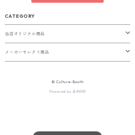
CATEGORY
当店オリジナル商品
レザー（革）
メーカーセレクト商品
ロングウォレット
ストラップ
財布・キーケース・カードケース
© Culture-Booth
ショートウォレット
キーホルダー・チャーム
コインケース
ドール
アクセサリー
Powered by
ハーフウォレット
バッグ
ドール服 22cm用
ピアス
ニット・布製品
腕時計
名刺入れ
カードケース・名刺入れ
ドール服 27cm用
ネックレス・ペンダント
トートバッグ
メンズ
パラコード
バッグ