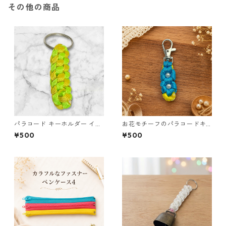
その他の商品
パラコード キーホルダー イエ
お花モチーフのパラコードキ
ロー ライトグリーン 編み込み
ーホルダー ブルー×イエロー
¥500
¥500
s37 アウトドア
ハンドメイド 国産 本革 ヌメ革