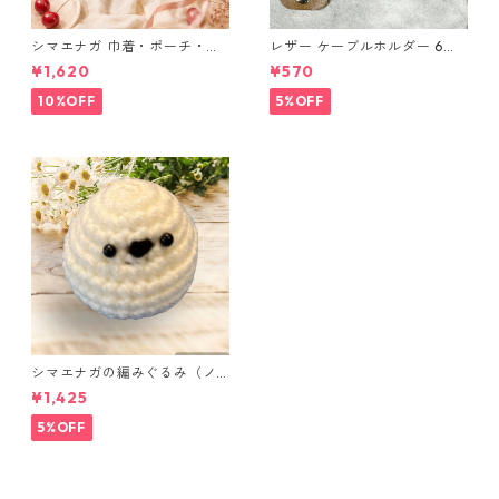
シマエナガ 巾着・ポーチ・ミ
レザー ケーブルホルダー 6個
ニポーチ(カード収納にも) ３
セット
¥1,620
¥570
点セット さくらんぼ柄×淡いピ
ンク
10%OFF
5%OFF
シマエナガの編みぐるみ（ノ
ーマル）
¥1,425
5%OFF