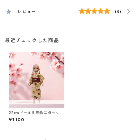
レビュー
(3)
最近チェックした商品
22cmドール用着物二点セッ
ト ふくろう柄 ベージュ
¥1,100
茶色 シック