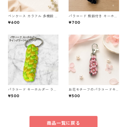
ペンケース カラフル 多機能 筆
パラコード 熊鈴付き キーホル
箱 ファスナー6本 s12
ダー ホワイト×ピンク 編み込
¥600
¥700
み S42 アウトドア
パラコード キーホルダー ライ
お花モチーフのパラコードキ
トグリーン イエロー 編み込み
ーホルダー ピンク×グレー ハ
¥500
¥500
s26
ンドメイド 国産 本革 ヌメ革
商品一覧に戻る