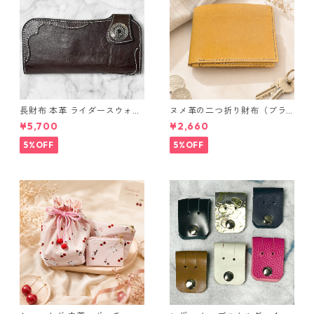
長財布 本革 ライダースウォレ
ヌメ革の二つ折り財布（ブラ
ット 国産 ヌメ革 ブラウン バ
ウン系）
¥5,700
¥2,660
ングラデシュ l175 レザー 革財
布 ハンドメイド 経年変化
5%OFF
5%OFF