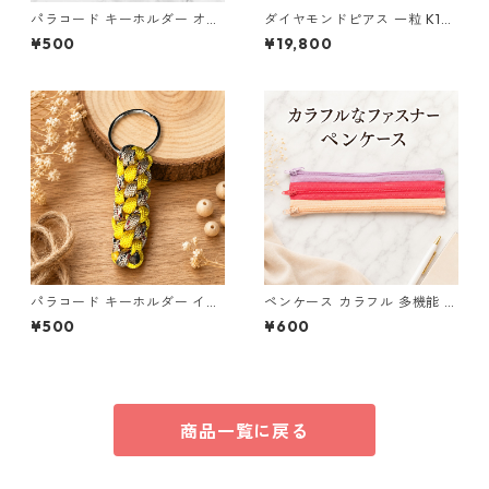
パラコード キーホルダー オレ
ダイヤモンドピアス 一粒 K18
ンジ ブラウン系 編み込み s35
ピンクゴールド 合計0.1ct ス
¥500
¥19,800
タッドピアス おしゃれ シンプ
ル スタッド ジュエリー アクセ
サリー レディース
パラコード キーホルダー イエ
ペンケース カラフル 多機能 筆
ロー×ベージュ(赤・黒) ハンド
箱 ファスナー6本 s9
¥500
¥600
メイド 国産 本革 ヌメ革
商品一覧に戻る