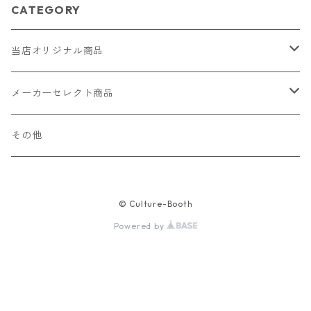
CATEGORY
当店オリジナル商品
レザー（革）
メーカーセレクト商品
ロングウォレット
ストラップ
財布・キーケース・カードケース
その他
ショートウォレット
キーホルダー・チャーム
コインケース
ドール
アクセサリー
© Culture-Booth
ハーフウォレット
バッグ
ドール服 22cm用
ピアス
ニット・布製品
腕時計
Powered by
名刺入れ
カードケース・名刺入れ
ドール服 27cm用
ネックレス・ペンダント
トートバッグ
メンズ
パラコード
バッグ
お守りケース Lサイズ
長財布
ドール服 22cm・27cm
リング・指輪
雑貨
レディース
キーホルダー
クラフトバンド
ペット