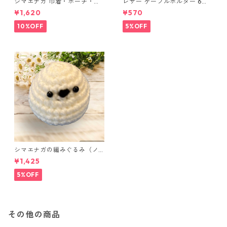
シマエナガ 巾着・ポーチ・ミ
レザー ケーブルホルダー 6個
ニポーチ(カード収納にも) ３
セット
¥1,620
¥570
点セット さくらんぼ柄×淡いピ
ンク
10%OFF
5%OFF
シマエナガの編みぐるみ（ノ
ーマル）
¥1,425
5%OFF
その他の商品