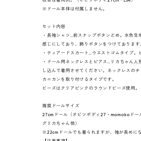
枚目は着用例。（オビツボディ27cm・L胸）
※ドール本体は付属しません。
セット内容
・長袖シャツ…前スナップボタンどめ。水色生
感じにしており、飾りボタンをつけております
・ティアードスカート…ウエストゴムタイプ。
・ドール用ネックレスとピアス…リカちゃん人
し込んで着用させてください。ネックレスのチェ
カニカンを取り付けるタイプです。
ビーズはクリアピンクのラウンドビーズ使用。
推奨ドールサイズ
27cmドール（オビツボディ27・momoko
グリカちゃん他）
※22cmドールでも着られますが、袖が長めに