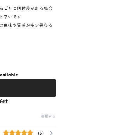
品ごとに個体差がある場合
と幸いです
の色味や質感が多少異なる
vailable
向け
通報する
(3)