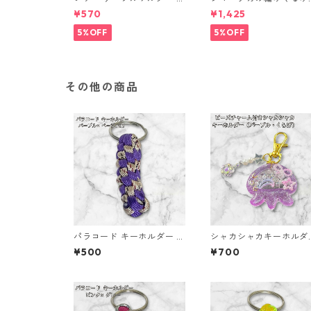
個セット
（ノーマル）
¥570
¥1,425
5%OFF
5%OFF
その他の商品
パラコード キーホルダー パ
シャカシャカキーホルダ
ープル ベージュ系 編み込み
くらげ レジン キーホル
¥500
¥700
s34
パープル ビーズ チャー
き かわいい ハンドメイ
シェイカー 星 月 花 バ
チャーム キッズ レディ
プレゼント 雑貨 ゆめか
ギフト