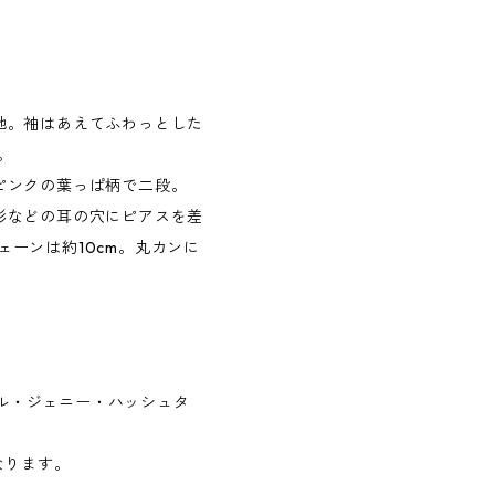
地。袖はあえてふわっとした
。
ピンクの葉っぱ柄で二段。
形などの耳の穴にピアスを差
ーンは約10cm。丸カンに
ドール・ジェニー・ハッシュタ
なります。