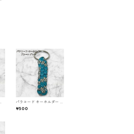
ー
パラコード キーホルダー ブ
ダー
ルー グレー 編み込み s20
¥500
ム付
ド
ッグ
ース
わ