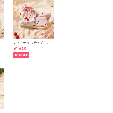
ブ
シマエナガ 巾着・ポーチ・
ミニポーチ(カード収納に
¥1,620
も) ３点セット さくらんぼ
柄×淡いピンク
10%OFF