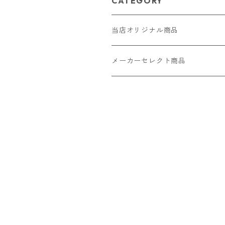
CATEGORY
当店オリジナル商品
レザー（革）
メーカーセレクト商品
ロングウォレット
ストラップ
財布・キーケース・カードケース
ショートウォレット
キーホルダー・チャーム
コインケース
ドール
アクセサリー
ハーフウォレット
バッグ
ドール服 22cm用
ピアス
ニット・布製品
腕時計
名刺入れ
カードケース・名刺入れ
ドール服 27cm用
ネックレス・ペンダント
トートバッグ
メンズ
パラコード
バッグ
お守りケース Lサイズ
長財布
ドール服 22cm・27cm
リング・指輪
雑貨
レディース
キーホルダー
クラフトバンド
ペット