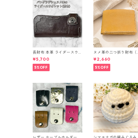
長財布 本革 ライダースウォ
ヌメ革の二つ折り財布（
レット 国産 ヌメ革 ブラウ
ラウン系）
¥5,700
¥2,660
ン バングラデシュ l175 レ
ザー 革財布 ハンドメイド
5%OFF
5%OFF
経年変化
レザー ケーブルホルダー 6
シマエナガの編みぐるみ