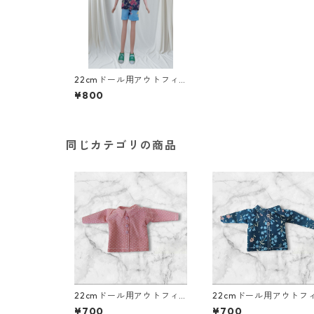
22cmドール用アウトフィ
ット二点セット 半袖シャ
¥800
ツとショートパンツ 南国
風コーデ
同じカテゴリの商品
22cmドール用アウトフィ
22cmドール用アウトフ
ット 襟付き長そでシャ
ット 襟付き長そでシャ
¥700
¥700