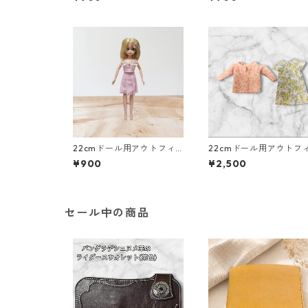
ツ ピンク×ドット柄 カ
ツ 青×花柄 カジュア
ジュアル リアルクローズ
ル リアルクローズ
22cmドール用アウトフィ
22cmドール用アウトフ
ット二点セット ピンクの
ット5点セット カジュ
¥900
¥2,500
ベアトップ＆プリーツスカ
着回しコーデ ギャザー
ート アイドル 変身ヒロ
カート他
イン風
セール中の商品