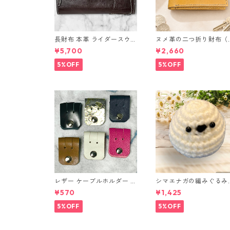
長財布 本革 ライダースウォ
ヌメ革の二つ折り財布（
レット 国産 ヌメ革 ブラウ
ラウン系）
¥5,700
¥2,660
ン バングラデシュ l175 レ
ザー 革財布 ハンドメイド
5%OFF
5%OFF
経年変化
レザー ケーブルホルダー 6
シマエナガの編みぐるみ
個セット
（ノーマル）
¥570
¥1,425
5%OFF
5%OFF