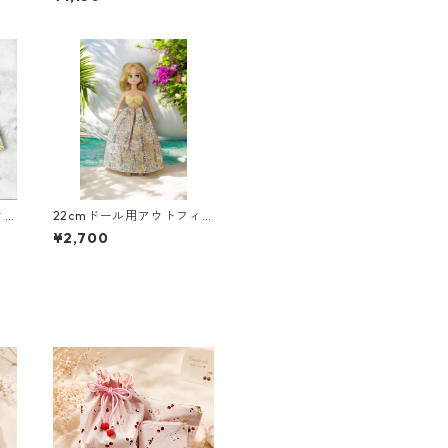
緑の花柄×白と緑の帯 シ
ック クール系
ィ
22cmドール用アウトフィ
アル
ット5点セット 南国風・ハ
¥2,700
ス
ワイアン風コーデ