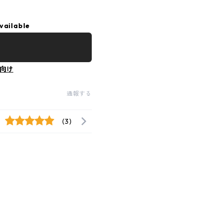
vailable
向け
通報する
(3)