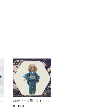
ィ
22cmドール用アウトフィ
ット 着物二点セット 青
¥1,150