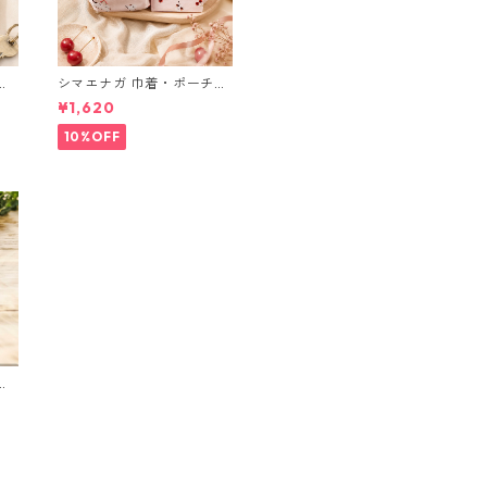
ブ
シマエナガ 巾着・ポーチ・
ミニポーチ(カード収納に
¥1,620
も) ３点セット さくらんぼ
柄×淡いピンク
10%OFF