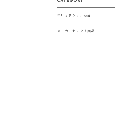
CATEGORY
当店オリジナル商品
レザー（革）
メーカーセレクト商品
ロングウォレット
ストラップ
財布・キーケース・カードケース
ショートウォレット
キーホルダー・チャーム
コインケース
ドール
アクセサリー
ハーフウォレット
バッグ
ドール服 22cm用
ピアス
ニット・布製品
腕時計
名刺入れ
カードケース・名刺入れ
ドール服 27cm用
ネックレス・ペンダント
トートバッグ
メンズ
パラコード
バッグ
お守りケース Lサイズ
長財布
ドール服 22cm・27cm
リング・指輪
雑貨
レディース
キーホルダー
クラフトバンド
ペット