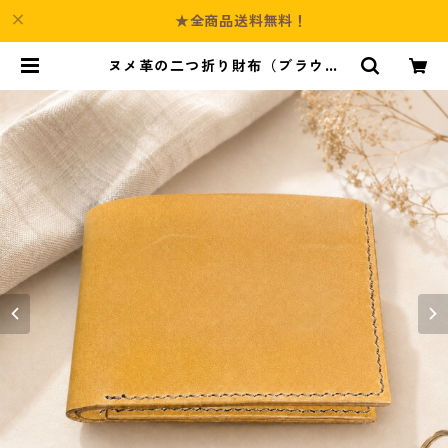
★全商品送料無料！
ヌメ革の二つ折り財布（ブラウン
系） | Culture-Booth