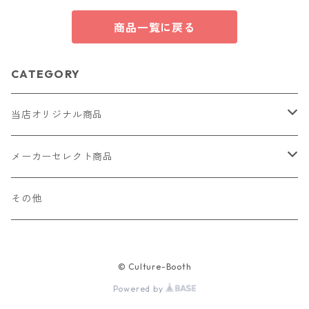
商品一覧に戻る
CATEGORY
当店オリジナル商品
レザー（革）
メーカーセレクト商品
ロングウォレット
ストラップ
財布・キーケース・カードケース
その他
ショートウォレット
キーホルダー・チャーム
コインケース
ドール
アクセサリー
© Culture-Booth
ハーフウォレット
バッグ
ドール服 22cm用
ピアス
ニット・布製品
腕時計
Powered by