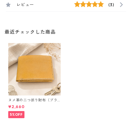
レビュー
(3)
最近チェックした商品
ヌメ革の二つ折り財布（ブラ
ウン系）
¥2,660
5%OFF