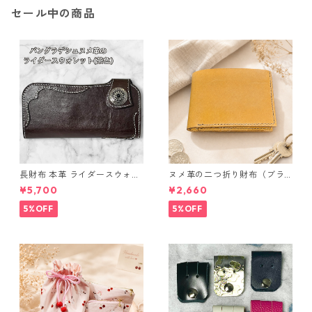
セール中の商品
長財布 本革 ライダースウォレ
ヌメ革の二つ折り財布（ブラ
ット 国産 ヌメ革 ブラウン バ
ウン系）
¥5,700
¥2,660
ングラデシュ l175 レザー 革財
布 ハンドメイド 経年変化
5%OFF
5%OFF