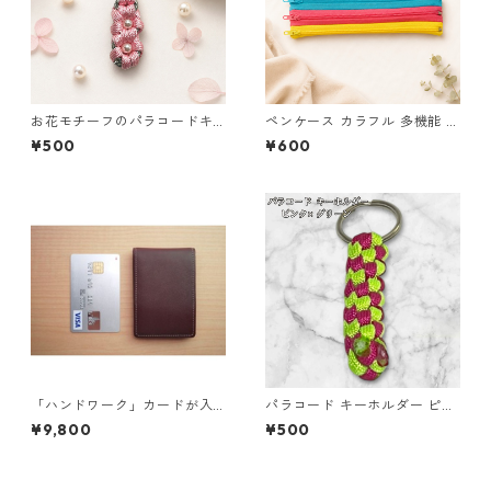
お花モチーフのパラコードキ
ペンケース カラフル 多機能 筆
ーホルダー ピンク×グレー ハ
箱 ファスナー6本 s12
¥500
¥600
ンドメイド 国産 本革 ヌメ革
「ハンドワーク」カードが入
パラコード キーホルダー ピン
る小さな小銭入れ ネイビー
ク グリーン 編み込み s18
¥9,800
¥500