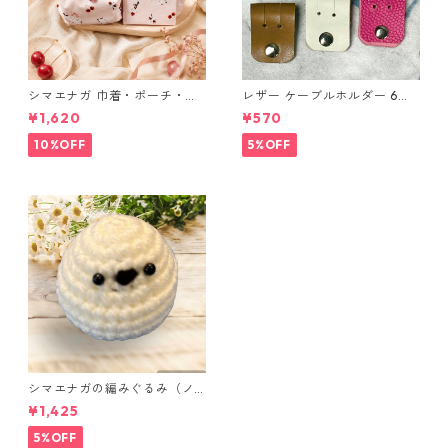
シマエナガ 巾着・ポーチ・ミ
レザー ケーブルホルダー 6個
ニポーチ(カード収納にも) ３
セット
¥1,620
¥570
点セット さくらんぼ柄×淡いピ
ンク
10%OFF
5%OFF
シマエナガの編みぐるみ（ノ
ーマル）
¥1,425
5%OFF