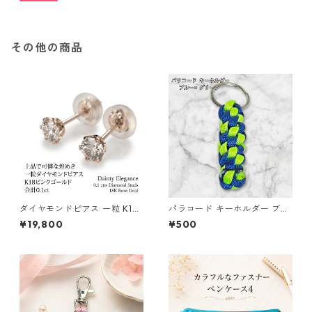
その他の商品
ダイヤモンドピアス 一粒 K18
パラコード キーホルダー ブル
ピンクゴールド 合計0.1ct ス
ー グリーン 編み込み s33
¥19,800
¥500
タッドピアス おしゃれ シンプ
ル スタッド ジュエリー アクセ
サリー レディース