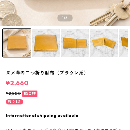
1
/6
ヌメ革の二つ折り財布（ブラウン系）
¥2,660
¥2,800
5%OFF
残り1点
International shipping available