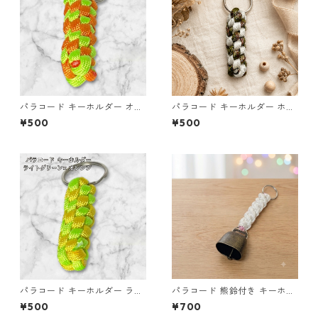
パラコード キーホルダー オレ
パラコード キーホルダー ホワ
ンジ ライトグリーン 編み込み
イト× グリーン・ブラウン ハ
¥500
¥500
s25
ンドメイド 国産 本革 ヌメ革
パラコード キーホルダー ライ
パラコード 熊鈴付き キーホル
トグリーン イエロー 編み込み
ダー ホワイト×ピンク 編み込
¥500
¥700
s26
み S42 アウトドア