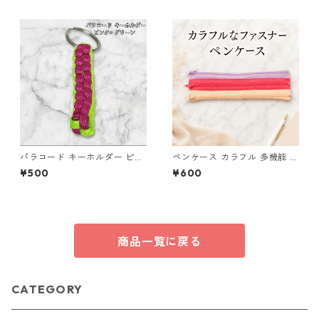
パラコード キーホルダー ピン
ペンケース カラフル 多機能 筆
ク グリーン 編み込み s30
箱 ファスナー6本 s9
¥500
¥600
商品一覧に戻る
CATEGORY