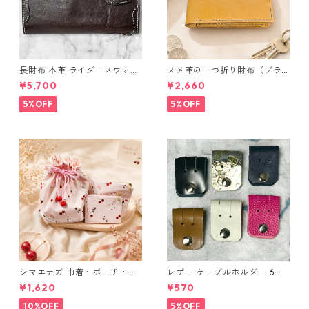
長財布 本革 ライダースウォレ
ヌメ革の二つ折り財布（ブラ
ット 国産 ヌメ革 ブラウン バ
ウン系）
¥5,700
¥2,660
ングラデシュ l175 レザー 革財
布 ハンドメイド 経年変化
5%OFF
5%OFF
シマエナガ 巾着・ポーチ・ミ
レザー ケーブルホルダー 6個
ニポーチ(カード収納にも) ３
セット
¥1,620
¥570
点セット さくらんぼ柄×淡いピ
ンク
10%OFF
5%OFF