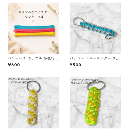
ペンケース カラフル 多機能 筆
パラコード キーホルダー ブル
箱 ファスナー6本 s12
ー グレー ホワイト 編み込み s
¥600
¥500
36 アウトドア