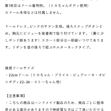
像1枚目はドール着用例。（リカちゃんボディ使用）
※ドール本体などは付属しません。
ドールドレス…ピンクのサテン生地。後ろスナップボタンど
め。胸元にビジューを接着剤で貼り付けています。（裏に少
しボンド跡あります）スカート部分は一部縫いつけてありま
す。リボンを首の後ろで結ぶホルターネックタイプ。
推奨ドールサイズ
・22cmドール（リカちゃん・ブライス・ピュアニーモ・オビ
ツボディ22-26・エリーちゃん他）
【注意事項】
・こちらの商品はハンドメイド製品のため、商品ごとに個体
差がある場合がありますので神経質な方はご了承いただける