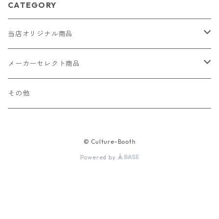
CATEGORY
当店オリジナル商品
レザー（革）
メーカーセレクト商品
ロングウォレット
ストラップ
財布・キーケース・カードケース
その他
ショートウォレット
キーホルダー・チャーム
コインケース
ドール
アクセサリー
© Culture-Booth
ハーフウォレット
バッグ
ドール服 22cm用
ピアス
ニット・布製品
腕時計
Powered by
名刺入れ
カードケース・名刺入れ
ドール服 27cm用
ネックレス・ペンダント
トートバッグ
メンズ
パラコード
バッグ
お守りケース Lサイズ
長財布
ドール服 22cm・27cm
リング・指輪
雑貨
レディース
キーホルダー
クラフトバンド
ペット