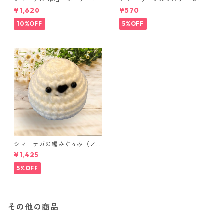
ニポーチ(カード収納にも) ３
セット
¥1,620
¥570
点セット さくらんぼ柄×淡いピ
ンク
10%OFF
5%OFF
シマエナガの編みぐるみ（ノ
ーマル）
¥1,425
5%OFF
その他の商品