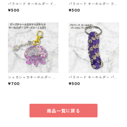
パラコード キーホルダー イエ
パラコード キーホルダー ライ
ロー ホワイト 編み込み s21
トグリーン イエロー 編み込み
¥500
¥500
s26
シャカシャカキーホルダー く
パラコード キーホルダー パー
らげ レジン キーホルダー パー
プル ベージュ系 編み込み s34
¥700
¥500
プル ビーズ チャーム付き かわ
いい ハンドメイド シェイカー
星 月 花 バッグチャーム キッ
ズ レディース プレゼント 雑貨
ゆめかわ ギフト
商品一覧に戻る