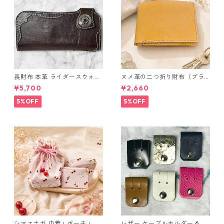
長財布 本革 ライダースウォレ
ヌメ革の二つ折り財布（ブラ
ット 国産 ヌメ革 ブラウン バ
ウン系）
¥5,700
¥2,660
ングラデシュ l175 レザー 革財
布 ハンドメイド 経年変化
5%OFF
5%OFF
シマエナガ 巾着・ポーチ・ミ
レザー ケーブルホルダー 6個