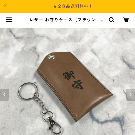
★全商品送料無料！
レザー お守りケース（ブラウン サ
イズL） ハンドメイド / 文字入れ可
| Culture-Booth