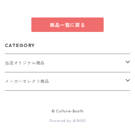
商品一覧に戻る
CATEGORY
当店オリジナル商品
レザー（革）
メーカーセレクト商品
ロングウォレット
ストラップ
財布・キーケース・カードケース
© Culture-Booth
ショートウォレット
キーホルダー・チャーム
コインケース
ドール
アクセサリー
Powered by
ハーフウォレット
バッグ