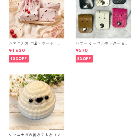
シマエナガ 巾着・ポーチ・ミ
レザー ケーブルホルダー 6個
ニポーチ(カード収納にも) ３
セット
¥1,620
¥570
点セット さくらんぼ柄×淡いピ
ンク
10%OFF
5%OFF
シマエナガの編みぐるみ（ノ
ーマル）