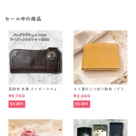
セール中の商品
長財布 本革 ライダースウォレ
ヌメ革の二つ折り財布（ブラ
ット 国産 ヌメ革 ブラウン バ
ウン系）
¥5,700
¥2,660
ングラデシュ l175 レザー 革財
布 ハンドメイド 経年変化
5%OFF
5%OFF