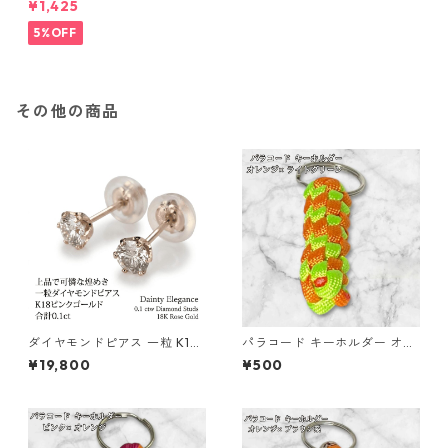
¥1,425
5%OFF
その他の商品
ダイヤモンドピアス 一粒 K18
パラコード キーホルダー オレ
ピンクゴールド 合計0.1ct ス
ンジ ライトグリーン 編み込み
¥19,800
¥500
タッドピアス おしゃれ シンプ
s25
ル スタッド ジュエリー アクセ
サリー レディース