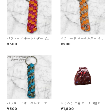
パラコード キーホルダー ピン
パラコード キーホルダー オレ
ク オレンジ 編み込み s17
ンジ ブラウン系 編み込み s35
¥500
¥500
パラコード キーホルダー ブル
ふくろう 巾着 ポーチ 3個セッ
ー ブラック 編み込み s16
ト 和風 縁起物 o64 巾着袋 布
¥500
¥1,800
小物 ハンドメイド